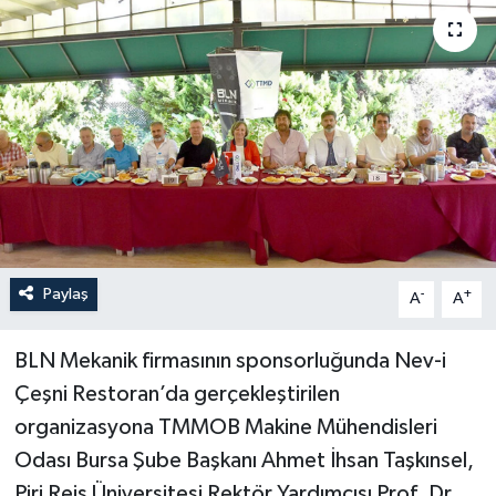
Paylaş
-
+
A
A
BLN Mekanik firmasının sponsorluğunda Nev-i
Çeşni Restoran’da gerçekleştirilen
organizasyona TMMOB Makine Mühendisleri
Odası Bursa Şube Başkanı Ahmet İhsan Taşkınsel,
Piri Reis Üniversitesi Rektör Yardımcısı Prof. Dr.