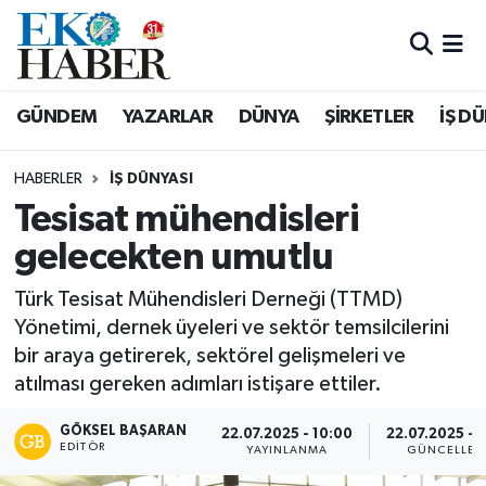
Hava Durumu
GÜNDEM
YAZARLAR
DÜNYA
ŞİRKETLER
İŞ D
Trafik Durumu
HABERLER
İŞ DÜNYASI
Süper Lig Puan Durumu ve Fikstür
Tesisat mühendisleri
gelecekten umutlu
Tüm Manşetler
Türk Tesisat Mühendisleri Derneği (TTMD)
Son Dakika Haberleri
Yönetimi, dernek üyeleri ve sektör temsilcilerini
bir araya getirerek, sektörel gelişmeleri ve
Haber Arşivi
atılması gereken adımları istişare ettiler.
GÖKSEL BAŞARAN
22.07.2025 - 10:00
22.07.2025 - 
EDITÖR
YAYINLANMA
GÜNCELLEM