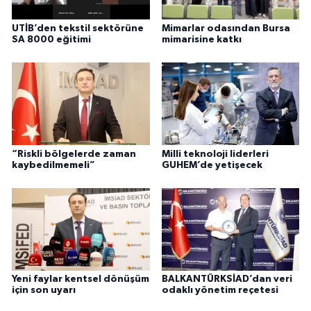
UTİB’den tekstil sektörüne
Mimarlar odasından Bursa
SA 8000 eğitimi
mimarisine katkı
“Riskli bölgelerde zaman
Milli teknoloji liderleri
kaybedilmemeli”
GUHEM’de yetişecek
Yeni faylar kentsel dönüşüm
BALKANTÜRKSİAD’dan veri
için son uyarı
odaklı yönetim reçetesi