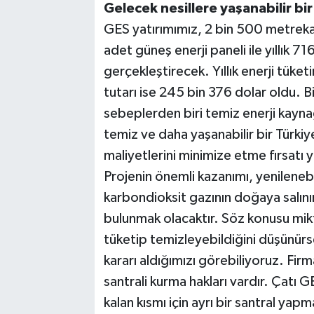
Gelecek nesillere yaşanabilir bi
GES yatırımımız, 2 bin 500 metreka
adet güneş enerji paneli ile yıllık 7
gerçekleştirecek. Yıllık enerji tüket
tutarı ise 245 bin 376 dolar oldu. 
sebeplerden biri temiz enerji kaynağı
temiz ve daha yaşanabilir bir Türkiy
maliyetlerini minimize etme fırsatı 
Projenin önemli kazanımı, yenilenebili
karbondioksit gazının doğaya salın
bulunmak olacaktır. Söz konusu mikt
tüketip temizleyebildiğini düşünürs
kararı aldığımızı görebiliyoruz. Firma
santrali kurma hakları vardır. Çatı G
kalan kısmı için ayrı bir santral yap