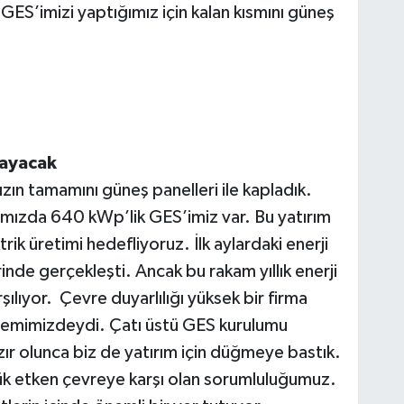
ES’imizi yaptığımız için kalan kısmını güneş
layacak
zın tamamını güneş panelleri ile kapladık.
ımızda 640 kWp’lik GES’imiz var. Bu yatırım
ktrik üretimi hedefliyoruz. İlk aylardaki enerji
inde gerçekleşti. Ancak bu rakam yıllık enerji
ılıyor. Çevre duyarlılığı yüksek bir firma
ündemimizdeydi. Çatı üstü GES kurulumu
zır olunca biz de yatırım için düğmeye bastık.
yük etken çevreye karşı olan sorumluluğumuz.