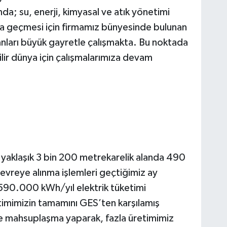
ında; su, enerji, kimyasal ve atık yönetimi
ta geçmesi için firmamız bünyesinde bulunan
anları büyük gayretle çalışmakta. Bu noktada
ilir dünya için çalışmalarımıza devam
yaklaşık 3 bin 200 metrekarelik alanda 490
devreye alınma işlemleri geçtiğimiz ay
e 590.000 kWh/yıl elektrik tüketimi
ketimimizin tamamını GES’ten karşılamış
e mahsuplaşma yaparak, fazla üretimimiz