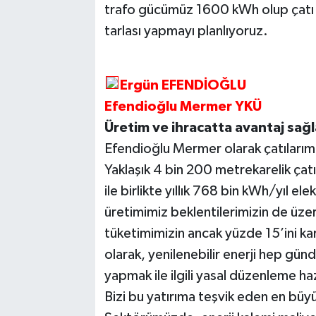
trafo gücümüz 1600 kWh olup çatı G
tarlası yapmayı planlıyoruz.
Ergün EFENDİOĞLU
Efendioğlu Mermer YKÜ
Üretim ve ihracatta avantaj sağ
Efendioğlu Mermer olarak çatılarımı
Yaklaşık 4 bin 200 metrekarelik çat
ile birlikte yıllık 768 bin kWh/yıl ele
üretimimiz beklentilerimizin de üzer
tüketimimizin ancak yüzde 15’ini karş
olarak, yenilenebilir enerji hep g
yapmak ile ilgili yasal düzenleme ha
Bizi bu yatırıma teşvik eden en bü