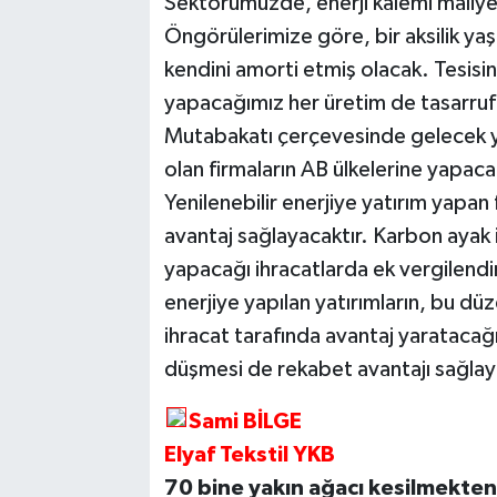
Sektörümüzde, enerji kalemi maliyet
Öngörülerimize göre, bir aksilik yaş
kendini amorti etmiş olacak. Tesisin
yapacağımız her üretim de tasarruf 
Mutabakatı çerçevesinde gelecek ye
olan firmaların AB ülkelerine yapa
Yenilenebilir enerjiye yatırım yapan
avantaj sağlayacaktır. Karbon ayak i
yapacağı ihracatlarda ek vergilend
enerjiye yapılan yatırımların, bu 
ihracat tarafında avantaj yaratacağ
düşmesi de rekabet avantajı sağlay
Sami BİLGE
Elyaf Tekstil YKB
70 bine yakın ağacı kesilmekten