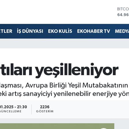
DOLA
47,74
EURO
55,25
ETLER
İŞ DÜNYASI
EKO KULİS
EKOHABER TV
MEDYA
STERL
64,48
GRAM
6660
BİST1
13.77
ıları yeşilleniyor
BITCO
64.96
laşması, Avrupa Birliği Yeşil Mutabakatının
 artış sanayiciyi yenilenebilir enerjiye yö
01.2025 - 21:30
2236
GÜNCELLEME
GÖSTERIM