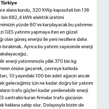
r Türkiye
re alana kurulu, 520 KWp kapasiteli bin 136
16 bin 682,4 kWh elektrik üretimi
imimizin yüzde 60’ını karşılayacak bu yatırımın
Bizi GES yatırımı yapmaya iten en güzel
 olan güneş enerjisi ile yeni nesillere daha
e bırakmak. Ayrıca bu yatırım sayesinde enerji
yakalayacağız.
r enerji yatırımımızla yıllık 370 bin kg
ımının önüne geçerek, çevreye katkıda
arı, 10 yaşındaki 100 bin adet ağacın ancak
ek geleceğimiz için ne kadar doğru bir yatırım
ların trafo güçleri kadar yenilenebilir enerji
ES santralini kuran firmalar trafo gücünün
mak hakkına sahip olur. Dolayısıyla bizim de