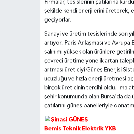
Firmalar, tesislerinin çatılarına kurd
şekilde kendi enerjilerini üreterek, 
geçiyorlar.
Sanayi ve üretim tesislerinde son yıll
artıyor. Paris Anlaşması ve Avrupa 
salınımı yüksek olan ürünlere getiril
çevreci üretime yönelik artan talepl
artması üreticiyi Güneş Enerjisi Sis
ucuzluğu ve hızla enerji üretmesi aç
birçok üreticinin tercihi oldu. İmal
şehir konumunda olan Bursa’da da üre
çatılarını güneş panelleriyle donat
Şinasi GÜNEŞ
Bemis Teknik Elektrik YKB