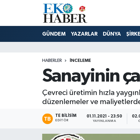
Hava Durumu
GÜNDEM
YAZARLAR
DÜNYA
ŞİRK
Trafik Durumu
Süper Lig Puan Durumu ve Fikstür
HABERLER
İNCELEME
Sanayinin çat
Tüm Manşetler
Son Dakika Haberleri
Çevreci üretimin hızla yaygın
düzenlemeler ve maliyetlerdeki
Haber Arşivi
TE BILISIM
01.11.2021 - 23:50
02.
EDITÖR
YAYINLANMA