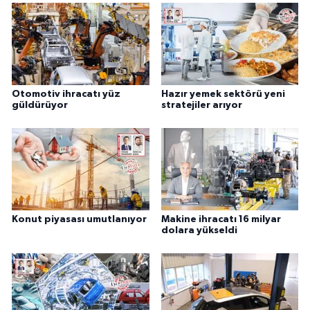
Otomotiv ihracatı yüz
Hazır yemek sektörü yeni
güldürüyor
stratejiler arıyor
Konut piyasası umutlanıyor
Makine ihracatı 16 milyar
dolara yükseldi