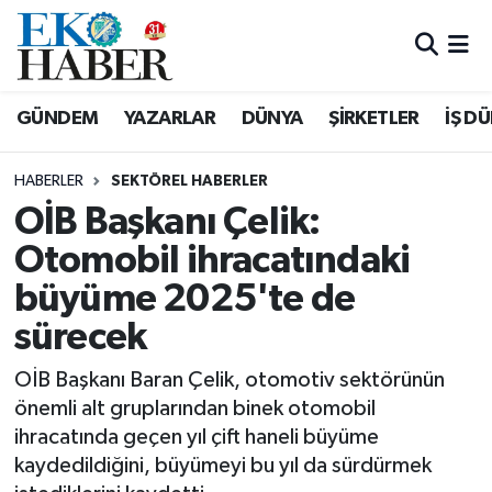
Hava Durumu
GÜNDEM
YAZARLAR
DÜNYA
ŞİRKETLER
İŞ D
Trafik Durumu
HABERLER
SEKTÖREL HABERLER
Süper Lig Puan Durumu ve Fikstür
OİB Başkanı Çelik:
Otomobil ihracatındaki
Tüm Manşetler
büyüme 2025'te de
Son Dakika Haberleri
sürecek
Haber Arşivi
OİB Başkanı Baran Çelik, otomotiv sektörünün
önemli alt gruplarından binek otomobil
ihracatında geçen yıl çift haneli büyüme
kaydedildiğini, büyümeyi bu yıl da sürdürmek