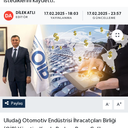
istediklerini kaydetti.
DİLEK ATLI
17.02.2025 - 18:03
17.02.2025 - 23:57
EDITÖR
YAYINLANMA
GÜNCELLEME
Paylaş
-
+
A
A
Uludağ Otomotiv Endüstrisi İhracatçıları Birliği