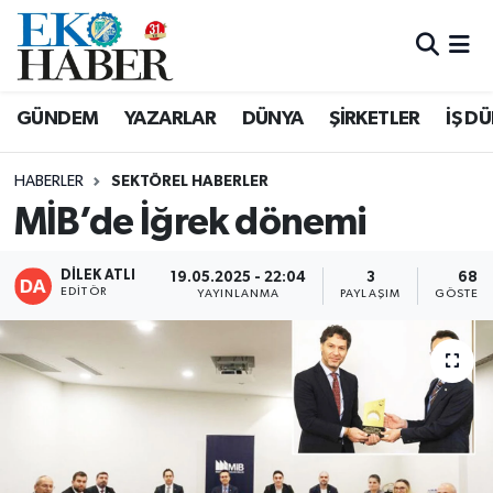
Hava Durumu
GÜNDEM
YAZARLAR
DÜNYA
ŞİRKETLER
İŞ D
Trafik Durumu
HABERLER
SEKTÖREL HABERLER
Süper Lig Puan Durumu ve Fikstür
MİB’de İğrek dönemi
Tüm Manşetler
DİLEK ATLI
19.05.2025 - 22:04
3
68
EDITÖR
YAYINLANMA
PAYLAŞIM
GÖSTERI
Son Dakika Haberleri
Haber Arşivi