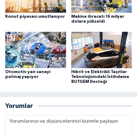
Konut piyasası umutlanıyor
Makine ihracatı 16 milyar
dolara yükseldi
Otomotiv yan sanayi
Hibrit ve Elektrikli Taşıtlar
patinaj yapıyor
Teknolojisindeki İstihdama
BUTGEM Desteği
Yorumlar