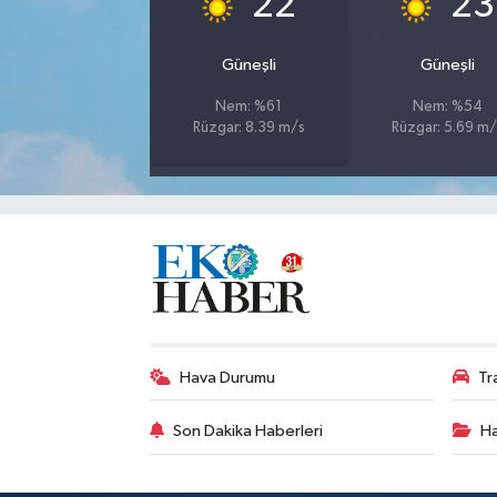
22
23
Güneşli
Güneşli
Nem: %61
Nem: %54
Rüzgar: 8.39 m/s
Rüzgar: 5.69 m/
Hava Durumu
Tr
Son Dakika Haberleri
Ha