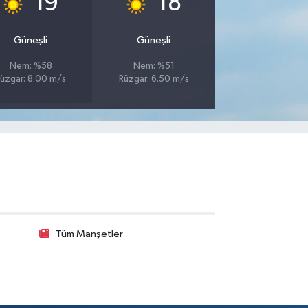
19
18
Güneşli
Güneşli
Nem: %58
Nem: %51
üzgar: 8.00 m/s
Rüzgar: 6.50 m/s
Tüm Manşetler