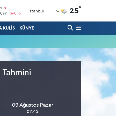
°
IN
25
İstanbul
0,97
%-0.15
R
36
%0.18
 KULİS
KÜNYE
10
%0.32
İN
1
%0.38
ALTIN
55
%0
00
%-14
u Tahmini
09 Ağustos Pazar
07:45