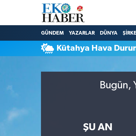
Hava Durumu
GÜNDEM
YAZARLAR
DÜNYA
ŞİRK
Trafik Durumu
Kütahya Hava Duru
Süper Lig Puan Durumu ve Fikstür
Tüm Manşetler
Bugün, Y
Son Dakika Haberleri
Haber Arşivi
ŞU AN