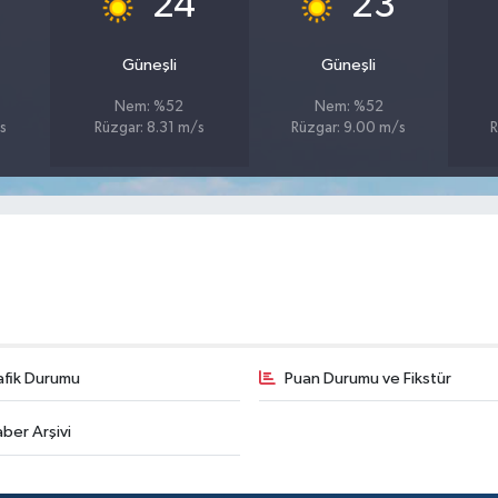
24
23
Güneşli
Güneşli
Nem: %52
Nem: %52
s
Rüzgar: 8.31 m/s
Rüzgar: 9.00 m/s
R
afik Durumu
Puan Durumu ve Fikstür
ber Arşivi