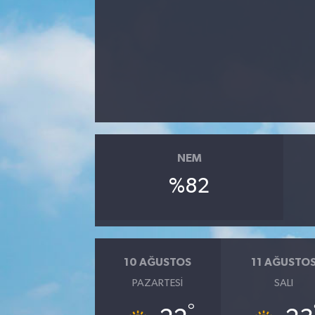
NEM
%82
10 AĞUSTOS
11 AĞUSTO
PAZARTESI
SALI
°