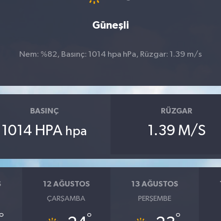
Güneşli
Nem: %82, Basınç: 1014 hpa hPa, Rüzgar: 1.39 m/s
BASINÇ
RÜZGAR
1014 HPA
1.39 M/S
hpa
S
12 AĞUSTOS
13 AĞUSTOS
ÇARŞAMBA
PERŞEMBE
°
°
°