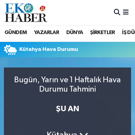
Hava Durumu
GÜNDEM
YAZARLAR
DÜNYA
ŞİRKETLER
İŞ D
Trafik Durumu
Kütahya Hava Durumu
Süper Lig Puan Durumu ve Fikstür
Tüm Manşetler
Bugün, Yarın ve 1 Haftalık Hava
Son Dakika Haberleri
Durumu Tahmini
Haber Arşivi
ŞU AN