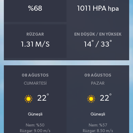
%68
1011 HPA
hpa
RÜZGAR
EN DÜŞÜK / EN YÜKSEK
°
°
1.31 M/S
14
/ 33
08 AĞUSTOS
09 AĞUSTOS
CUMARTESI
PAZAR
°
°
22
22
Güneşli
Güneşli
Nem: %50
Nem: %57
Rüzgar: 9.00 m/s
Rüzgar: 8.50 m/s