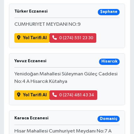
Türker Eczanesi
Şaphane
CUMHURIYET MEYDANI NO:9
Yol Tarifi Al
0 (274) 551 23 30
Yavuz Eczanesi
Hisarcık
Yenidoğan Mahallesi Süleyman Güleç Caddesi
No:4 A Hisarcık Kütahya
Yol Tarifi Al
0 (274) 481 43 34
Karaca Eczanesi
Domaniç
Hisar Mahallesi Cumhuriyet Meydanı No:7 A