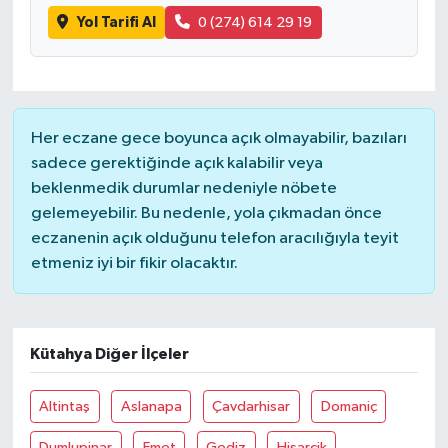
Yol Tarifi Al
0 (274) 614 29 19
Her eczane gece boyunca açık olmayabilir, bazıları
sadece gerektiğinde açık kalabilir veya
beklenmedik durumlar nedeniyle nöbete
gelemeyebilir. Bu nedenle, yola çıkmadan önce
eczanenin açık olduğunu telefon aracılığıyla teyit
etmeniz iyi bir fikir olacaktır.
Kütahya Diğer İlçeler
Altintaş
Aslanapa
Çavdarhisar
Domaniç
Dumlupinar
Emet
Gediz
Hisarcik