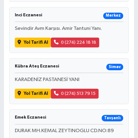
Inci Eczanesi
Merkez
Sevindir Avm Karşısı. Amir Tantuni Yanı.
Yol Tarifi Al
0 (274) 224 18 18
Kübra Ateş Eczanesi
Simav
KARADENİZ PASTANESİ YANI
Yol Tarifi Al
0 (274) 513 79 15
Emek Eczanesi
Tavşanlı
DURAK MH.KEMAL ZEYTINOGLU CD.NO:89