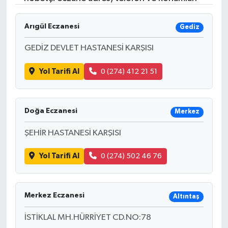
Arıgül Eczanesi
Gediz
GEDİZ DEVLET HASTANESİ KARŞISI
Yol Tarifi Al
0 (274) 412 21 51
Doğa Eczanesi
Merkez
ŞEHİR HASTANESİ KARŞISI
Yol Tarifi Al
0 (274) 502 46 76
Merkez Eczanesi
Altıntaş
İSTİKLAL MH.HÜRRİYET CD.NO:78