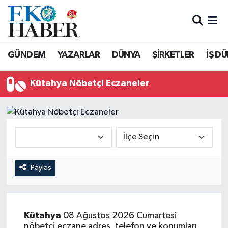
Hava Durumu
GÜNDEM
YAZARLAR
DÜNYA
ŞİRKETLER
İŞ D
Trafik Durumu
Kütahya Nöbetçi Eczaneler
Süper Lig Puan Durumu ve Fikstür
Tüm Manşetler
Son Dakika Haberleri
Haber Arşivi
Paylaş
Kütahya
08 Ağustos 2026 Cumartesi
nöbetçi eczane adres, telefon ve konumları