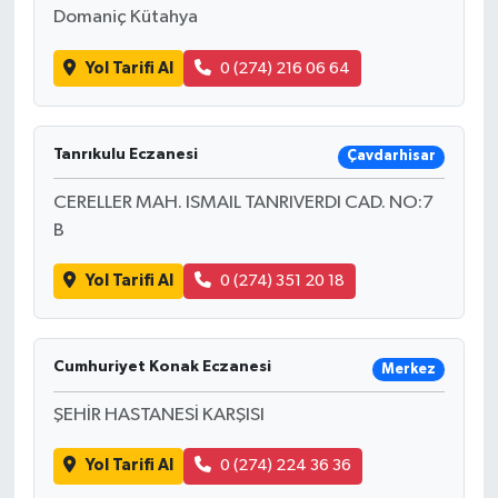
Domaniç Kütahya
Yol Tarifi Al
0 (274) 216 06 64
Tanrıkulu Eczanesi
Çavdarhisar
CERELLER MAH. ISMAIL TANRIVERDI CAD. NO:7
B
Yol Tarifi Al
0 (274) 351 20 18
Cumhuriyet Konak Eczanesi
Merkez
ŞEHİR HASTANESİ KARŞISI
Yol Tarifi Al
0 (274) 224 36 36