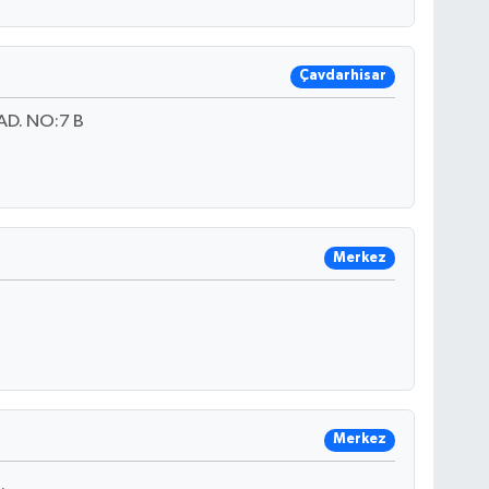
Çavdarhisar
AD. NO:7 B
Merkez
Merkez
.