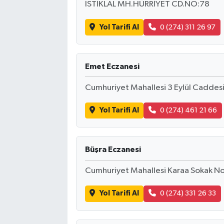
İSTİKLAL MH.HÜRRİYET CD.NO:78
Yol Tarifi Al
0 (274) 311 26 97
Emet Eczanesi
Cumhuriyet Mahallesi 3 Eylül Caddes
Yol Tarifi Al
0 (274) 461 21 66
Büşra Eczanesi
Cumhuriyet Mahallesi Karaa Sokak N
Yol Tarifi Al
0 (274) 331 26 33