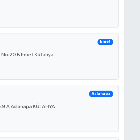
Emet
i No:20 B Emet Kütahya
Aslanapa
o:9 A Aslanapa KÜTAHYA