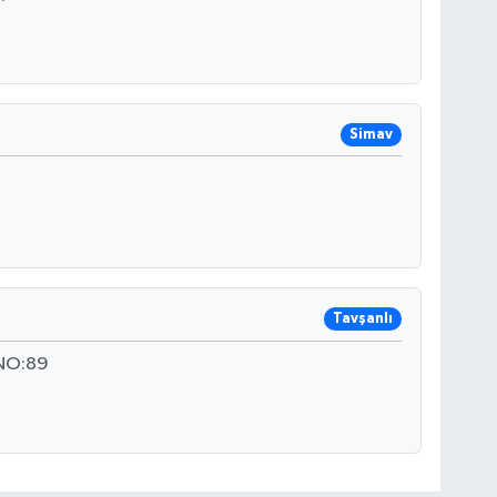
Simav
Tavşanlı
NO:89