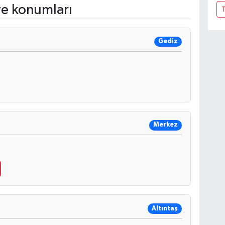
ve konumları
T
Gediz
Merkez
Altıntaş