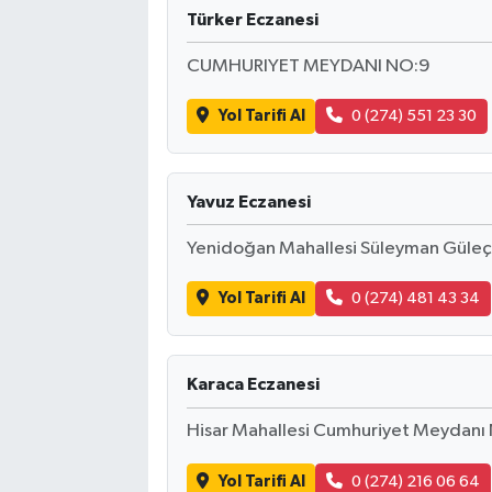
Türker Eczanesi
CUMHURIYET MEYDANI NO:9
Yol Tarifi Al
0 (274) 551 23 30
Yavuz Eczanesi
Yenidoğan Mahallesi Süleyman Güleç
Yol Tarifi Al
0 (274) 481 43 34
Karaca Eczanesi
Hisar Mahallesi Cumhuriyet Meydanı
Yol Tarifi Al
0 (274) 216 06 64