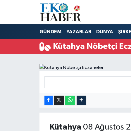
Hava Durumu
GÜNDEM
YAZARLAR
DÜNYA
ŞİRK
Trafik Durumu
Kütahya Nöbetçi Ec
Süper Lig Puan Durumu ve Fikstür
Tüm Manşetler
Son Dakika Haberleri
Haber Arşivi
Kütahya
08 Ağustos 2