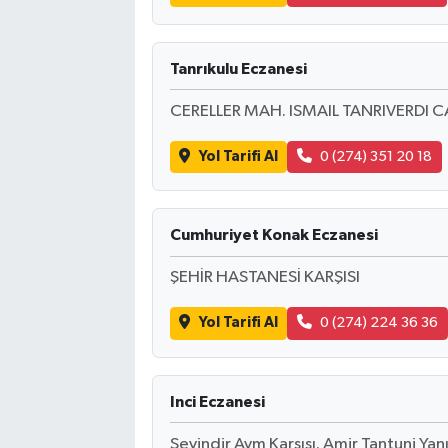
Tanrıkulu Eczanesi
CERELLER MAH. ISMAIL TANRIVERDI C
Yol Tarifi Al
0 (274) 351 20 18
Cumhuriyet Konak Eczanesi
ŞEHİR HASTANESİ KARŞISI
Yol Tarifi Al
0 (274) 224 36 36
Inci Eczanesi
Sevindir Avm Karşısı. Amir Tantuni Yanı