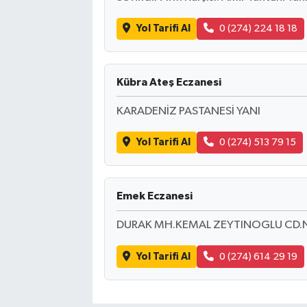
Yol Tarifi Al
0 (274) 224 18 18
Kübra Ateş Eczanesi
KARADENİZ PASTANESİ YANI
Yol Tarifi Al
0 (274) 513 79 15
Emek Eczanesi
DURAK MH.KEMAL ZEYTINOGLU CD.
Yol Tarifi Al
0 (274) 614 29 19