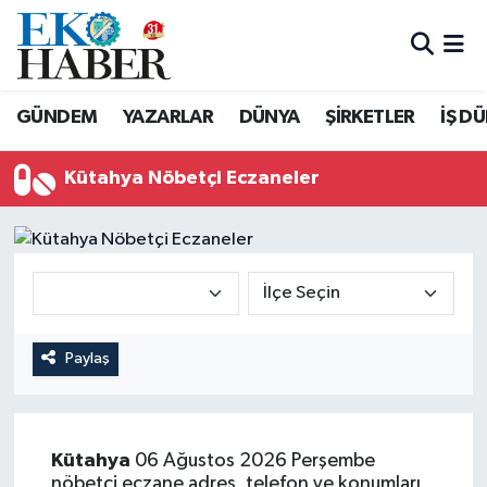
Hava Durumu
GÜNDEM
YAZARLAR
DÜNYA
ŞİRKETLER
İŞ D
Trafik Durumu
Kütahya Nöbetçi Eczaneler
Süper Lig Puan Durumu ve Fikstür
Tüm Manşetler
Son Dakika Haberleri
Haber Arşivi
Paylaş
Kütahya
06 Ağustos 2026 Perşembe
nöbetçi eczane adres, telefon ve konumları