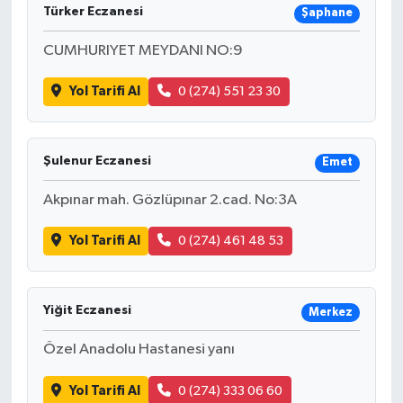
Türker Eczanesi
Şaphane
CUMHURIYET MEYDANI NO:9
Yol Tarifi Al
0 (274) 551 23 30
Şulenur Eczanesi
Emet
Akpınar mah. Gözlüpınar 2.cad. No:3A
Yol Tarifi Al
0 (274) 461 48 53
Yiğit Eczanesi
Merkez
Özel Anadolu Hastanesi yanı
Yol Tarifi Al
0 (274) 333 06 60