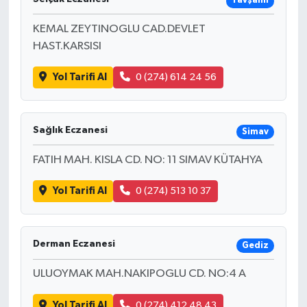
Tavşanlı
KEMAL ZEYTINOGLU CAD.DEVLET
HAST.KARSISI
Yol Tarifi Al
0 (274) 614 24 56
Sağlık Eczanesi
Simav
FATIH MAH. KISLA CD. NO: 11 SIMAV KÜTAHYA
Yol Tarifi Al
0 (274) 513 10 37
Derman Eczanesi
Gediz
ULUOYMAK MAH.NAKIPOGLU CD. NO:4 A
Yol Tarifi Al
0 (274) 412 48 43