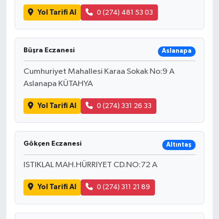
Yol Tarifi Al
0 (274) 481 53 03
Büşra Eczanesi
Aslanapa
Cumhuriyet Mahallesi Karaa Sokak No:9 A
Aslanapa KÜTAHYA
Yol Tarifi Al
0 (274) 331 26 33
Gökçen Eczanesi
Altıntaş
ISTIKLAL MAH.HÜRRIYET CD.NO:72 A
Yol Tarifi Al
0 (274) 311 21 89