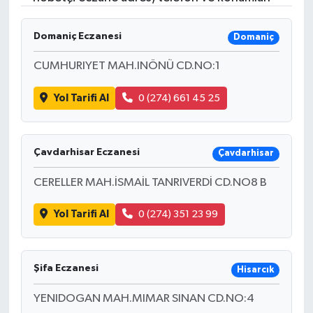
Domaniç Eczanesi
Domaniç
CUMHURIYET MAH.INÖNÜ CD.NO:1
Yol Tarifi Al
0 (274) 661 45 25
Çavdarhisar Eczanesi
Çavdarhisar
CERELLER MAH.İSMAİL TANRIVERDİ CD.NO8 B
Yol Tarifi Al
0 (274) 351 23 99
Şifa Eczanesi
Hisarcık
YENIDOGAN MAH.MIMAR SINAN CD.NO:4