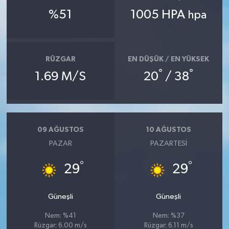
%51
1005 HPA
hpa
RÜZGAR
EN DÜŞÜK / EN YÜKSEK
°
°
1.69 M/S
20
/ 38
09 AĞUSTOS
10 AĞUSTOS
PAZAR
PAZARTESI
°
°
29
29
Güneşli
Güneşli
Nem: %41
Nem: %37
Rüzgar: 6.00 m/s
Rüzgar: 6.11 m/s