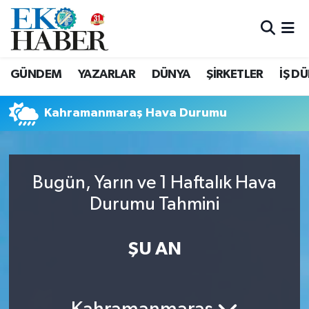
Hava Durumu
GÜNDEM
YAZARLAR
DÜNYA
ŞİRKETLER
İŞ D
Trafik Durumu
Kahramanmaraş Hava Durumu
Süper Lig Puan Durumu ve Fikstür
Tüm Manşetler
Bugün, Yarın ve 1 Haftalık Hava
Son Dakika Haberleri
Durumu Tahmini
Haber Arşivi
ŞU AN