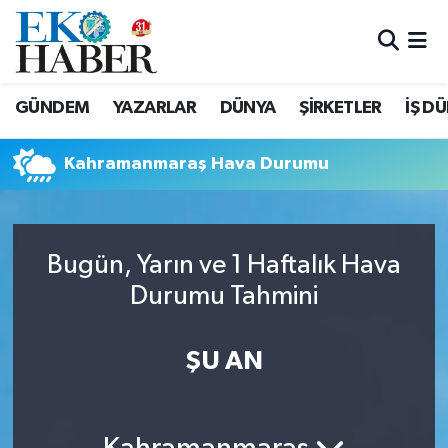
Hava Durumu
GÜNDEM
YAZARLAR
DÜNYA
ŞİRKETLER
İŞ D
Trafik Durumu
Kahramanmaraş Hava Durumu
Süper Lig Puan Durumu ve Fikstür
Tüm Manşetler
Bugün, Yarın ve 1 Haftalık Hava
Son Dakika Haberleri
Durumu Tahmini
Haber Arşivi
ŞU AN