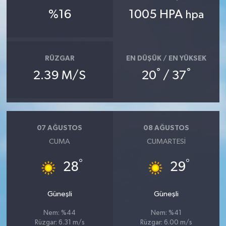
%16
1005 HPA
hpa
RÜZGAR
EN DÜŞÜK / EN YÜKSEK
°
°
2.39 M/S
20
/ 37
07 AĞUSTOS
08 AĞUSTOS
CUMA
CUMARTESI
°
°
28
29
Güneşli
Güneşli
Nem: %44
Nem: %41
Rüzgar: 6.31 m/s
Rüzgar: 6.00 m/s