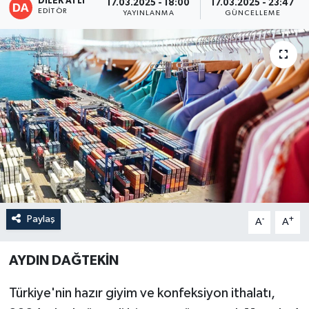
DİLEK ATLI
17.03.2025 - 18:00
17.03.2025 - 23:47
EDITÖR
YAYINLANMA
GÜNCELLEME
Paylaş
-
+
A
A
AYDIN DAĞTEKİN
Türkiye'nin hazır giyim ve konfeksiyon ithalatı,