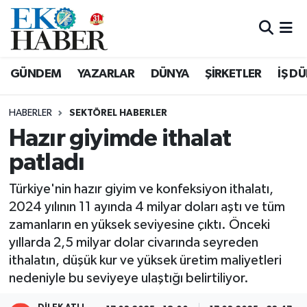
Hava Durumu
GÜNDEM
YAZARLAR
DÜNYA
ŞİRKETLER
İŞ D
Trafik Durumu
HABERLER
SEKTÖREL HABERLER
Süper Lig Puan Durumu ve Fikstür
Hazır giyimde ithalat
patladı
Tüm Manşetler
Türkiye'nin hazır giyim ve konfeksiyon ithalatı,
Son Dakika Haberleri
2024 yılının 11 ayında 4 milyar doları aştı ve tüm
zamanların en yüksek seviyesine çıktı. Önceki
Haber Arşivi
yıllarda 2,5 milyar dolar civarında seyreden
ithalatın, düşük kur ve yüksek üretim maliyetleri
nedeniyle bu seviyeye ulaştığı belirtiliyor.