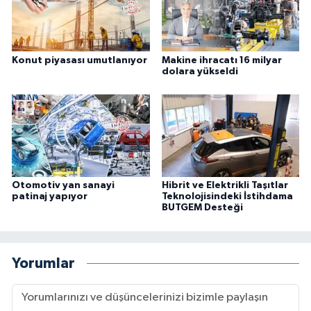
Konut piyasası umutlanıyor
Makine ihracatı 16 milyar
dolara yükseldi
Otomotiv yan sanayi
Hibrit ve Elektrikli Taşıtlar
patinaj yapıyor
Teknolojisindeki İstihdama
BUTGEM Desteği
Yorumlar