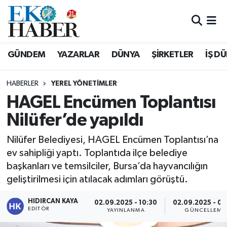
Hava Durumu
GÜNDEM
YAZARLAR
DÜNYA
ŞİRKETLER
İŞ D
Trafik Durumu
HABERLER
YEREL YÖNETİMLER
Süper Lig Puan Durumu ve Fikstür
HAGEL Encümen Toplantısı
Nilüfer’de yapıldı
Tüm Manşetler
Nilüfer Belediyesi, HAGEL Encümen Toplantısı’na
Son Dakika Haberleri
ev sahipliği yaptı. Toplantıda ilçe belediye
başkanları ve temsilciler, Bursa’da hayvancılığın
Haber Arşivi
geliştirilmesi için atılacak adımları görüştü.
HIDIRCAN KAYA
02.09.2025 - 10:30
02.09.2025 - 09
EDITÖR
YAYINLANMA
GÜNCELLEME