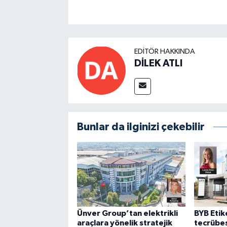
EDITÖR HAKKINDA
DİLEK ATLI
Bunlar da ilginizi çekebilir
Ünver Group’tan elektrikli
BYB Etike
araçlara yönelik stratejik
tecrübes