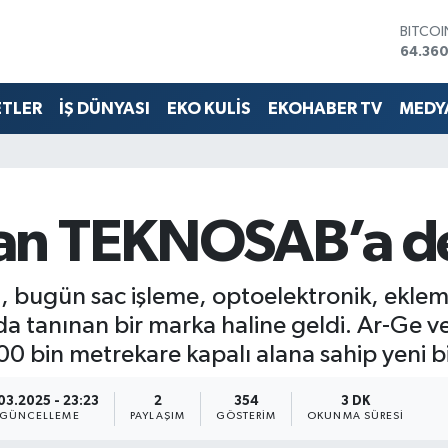
DOLA
47,70
EURO
55,02
ETLER
İŞ DÜNYASI
EKO KULİS
EKOHABER TV
MEDYA
STERLİ
64,189
GRAM 
6574.8
BİST10
13.887
an TEKNOSAB’a de
BITCO
64.360
 bugün sac işleme, optoelektronik, ekleme
da tanınan bir marka haline geldi. Ar-Ge 
 bin metrekare kapalı alana sahip yeni bir
03.2025 - 23:23
2
354
3 DK
GÜNCELLEME
PAYLAŞIM
GÖSTERIM
OKUNMA SÜRESI