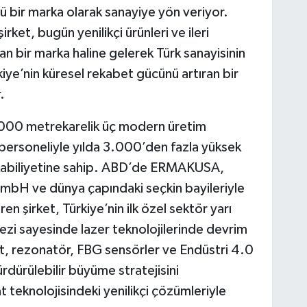
ü bir marka olarak sanayiye yön veriyor.
rket, bugün yenilikçi ürünleri ve ileri
an bir marka haline gelerek Türk sanayisinin
kiye’nin küresel rekabet gücünü artıran bir
.
000 metrekarelik üç modern üretim
 personeliyle yılda 3.000’den fazla yüksek
 kabiliyetine sahip. ABD’de ERMAKUSA,
H ve dünya çapındaki seçkin bayileriyle
n şirket, Türkiye’nin ilk özel sektör yarı
zi sayesinde lazer teknolojilerinde devrim
yot, rezonatör, FBG sensörler ve Endüstri 4.0
ürdürülebilir büyüme stratejisini
t teknolojisindeki yenilikçi çözümleriyle