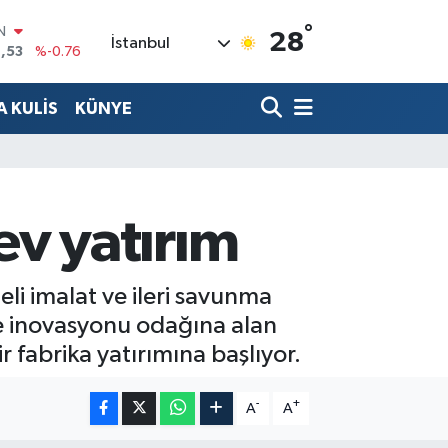
°
R
28
İstanbul
69
%0.17
65
%0.01
 KULİS
KÜNYE
N
7
%0.02
ALTIN
1
%1.44
0
%64
v yatırım
IN
,53
%-0.76
li imalat ve ileri savunma
ve inovasyonu odağına alan
 fabrika yatırımına başlıyor.
-
+
A
A