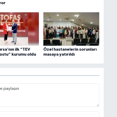
yor
ursa’nın ilk “TEV
Özel hastanelerin sorunları
ostu” kurumu oldu
masaya yatırıldı