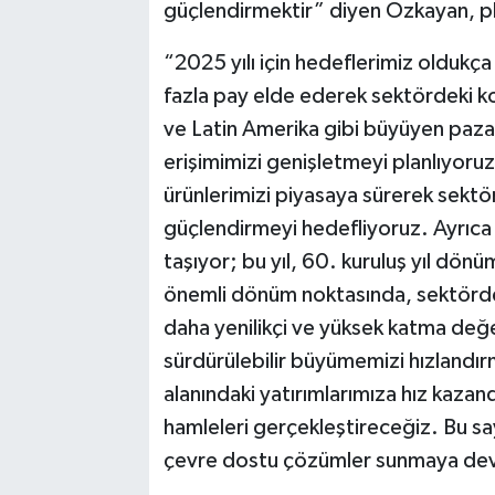
güçlendirmektir” diyen Özkayan, planl
“2025 yılı için hedeflerimiz oldukç
fazla pay elde ederek sektördeki k
ve Latin Amerika gibi büyüyen pazarla
erişimimizi genişletmeyi planlıyoruz. 
ürünlerimizi piyasaya sürerek sekt
güçlendirmeyi hedefliyoruz. Ayrıca 
taşıyor; bu yıl, 60. kuruluş yıl d
önemli dönüm noktasında, sektördek
daha yenilikçi ve yüksek katma değe
sürdürülebilir büyümemizi hızlandı
alanındaki yatırımlarımıza hız kazan
hamleleri gerçekleştireceğiz. Bu say
çevre dostu çözümler sunmaya de