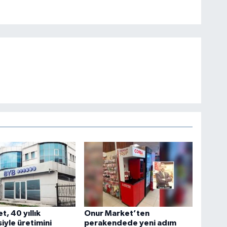
t, 40 yıllık
Onur Market’ten
iyle üretimini
perakendede yeni adım