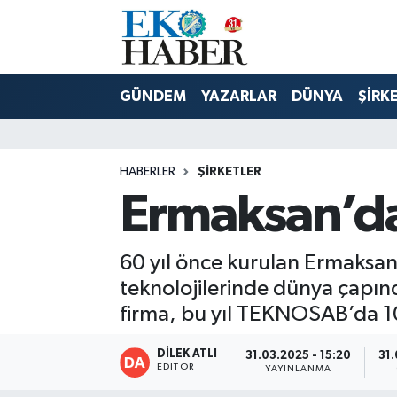
Hava Durumu
GÜNDEM
YAZARLAR
DÜNYA
ŞİRK
Trafik Durumu
Süper Lig Puan Durumu ve Fikstür
HABERLER
ŞIRKETLER
Ermaksan’d
Tüm Manşetler
Son Dakika Haberleri
60 yıl önce kurulan Ermaksan,
teknolojilerinde dünya çapın
Haber Arşivi
firma, bu yıl TEKNOSAB’da 100
DİLEK ATLI
31.03.2025 - 15:20
31.
EDITÖR
YAYINLANMA