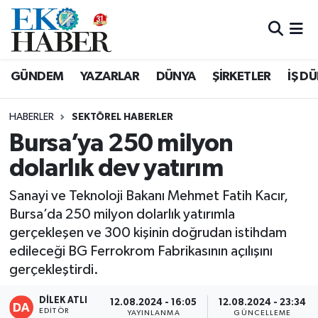
Hava Durumu
GÜNDEM
YAZARLAR
DÜNYA
ŞİRKETLER
İŞ D
Trafik Durumu
HABERLER
SEKTÖREL HABERLER
Süper Lig Puan Durumu ve Fikstür
Bursa’ya 250 milyon
dolarlık dev yatırım
Tüm Manşetler
Sanayi ve Teknoloji Bakanı Mehmet Fatih Kacır,
Son Dakika Haberleri
Bursa’da 250 milyon dolarlık yatırımla
gerçekleşen ve 300 kişinin doğrudan istihdam
Haber Arşivi
edileceği BG Ferrokrom Fabrikasının açılışını
gerçekleştirdi.
DİLEK ATLI
12.08.2024 - 16:05
12.08.2024 - 23:34
EDITÖR
YAYINLANMA
GÜNCELLEME