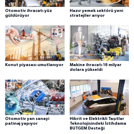
Otomotiv ihracatı yüz
Hazır yemek sektörü yeni
güldürüyor
stratejiler arıyor
Konut piyasası umutlanıyor
Makine ihracatı 16 milyar
dolara yükseldi
Otomotiv yan sanayi
Hibrit ve Elektrikli Taşıtlar
patinaj yapıyor
Teknolojisindeki İstihdama
BUTGEM Desteği