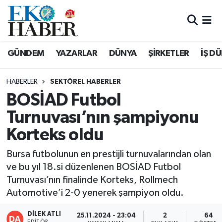
Hava Durumu
GÜNDEM
YAZARLAR
DÜNYA
ŞİRKETLER
İŞ D
Trafik Durumu
HABERLER
SEKTÖREL HABERLER
Süper Lig Puan Durumu ve Fikstür
BOSİAD Futbol
Turnuvası’nın şampiyonu
Tüm Manşetler
Korteks oldu
Son Dakika Haberleri
Bursa futbolunun en prestijli turnuvalarından olan
Haber Arşivi
ve bu yıl 18.si düzenlenen BOSİAD Futbol
Turnuvası’nın finalinde Korteks, Rollmech
Automotive’i 2-0 yenerek şampiyon oldu.
DİLEK ATLI
25.11.2024 - 23:04
2
64
EDITÖR