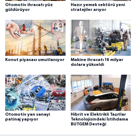
Otomotiv ihracatı yüz
Hazır yemek sektörü yeni
güldürüyor
stratejiler arıyor
Konut piyasası umutlanıyor
Makine ihracatı 16 milyar
dolara yükseldi
Otomotiv yan sanayi
Hibrit ve Elektrikli Taşıtlar
patinaj yapıyor
Teknolojisindeki İstihdama
BUTGEM Desteği