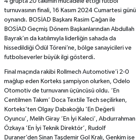
4 grupta 20 takımın mücadele ettiği futbol
turnuvasının finali, 16 Kasım 2024 Cumartesi günü
oynandı. BOSİAD Başkanı Rasim Çağan ile
BOSİAD Geçmiş Dönem Başkanlarından Abdullah
Bayrak’ın da katılımıyla liderliğin sahada da
hissedildiği Ödül Töreni’ne, bölge sanayicileri ve
futbolseverler büyük ilgi gösterdi.
Final maçında rakibi Rollmech Automotive’i 2-0
mağlup eden Korteks şampiyon olurken, Odelo
Otomotiv de turnuvanın üçüncüsü oldu. ‘En
Centilmen Takım’ Doca Textile Tech seçilirken,
Korteks’ten Olgay Dabakoğlu ‘En Değerli
Oyuncu’, Melih Giray ‘En İyi Kaleci’, Abdurrahman
Özkaya ‘En İyi Teknik Direktör’, Rudolf
Duraner’den Sinan Taşdemir Gol Kralı, Genkim ise