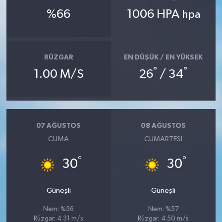
%66
1006 HPA
hpa
RÜZGAR
EN DÜŞÜK / EN YÜKSEK
°
°
1.00 M/S
26
/ 34
07 AĞUSTOS
08 AĞUSTOS
CUMA
CUMARTESI
°
°
30
30
Güneşli
Güneşli
Nem: %56
Nem: %57
Rüzgar: 4.31 m/s
Rüzgar: 4.50 m/s