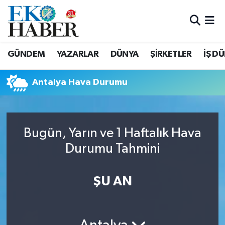
Hava Durumu
GÜNDEM
YAZARLAR
DÜNYA
ŞİRKETLER
İŞ D
Trafik Durumu
Antalya Hava Durumu
Süper Lig Puan Durumu ve Fikstür
Tüm Manşetler
Bugün, Yarın ve 1 Haftalık Hava
Son Dakika Haberleri
Durumu Tahmini
Haber Arşivi
ŞU AN