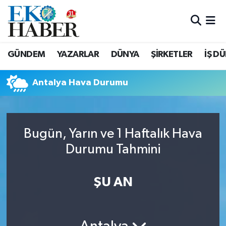
Hava Durumu
GÜNDEM
YAZARLAR
DÜNYA
ŞİRKETLER
İŞ D
Trafik Durumu
Antalya Hava Durumu
Süper Lig Puan Durumu ve Fikstür
Tüm Manşetler
Bugün, Yarın ve 1 Haftalık Hava
Son Dakika Haberleri
Durumu Tahmini
Haber Arşivi
ŞU AN