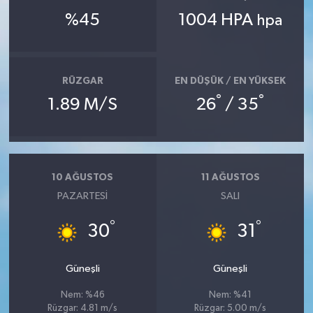
%45
1004 HPA
hpa
RÜZGAR
EN DÜŞÜK / EN YÜKSEK
°
°
1.89 M/S
26
/ 35
10 AĞUSTOS
11 AĞUSTOS
PAZARTESI
SALI
°
°
30
31
Güneşli
Güneşli
Nem: %46
Nem: %41
Rüzgar: 4.81 m/s
Rüzgar: 5.00 m/s