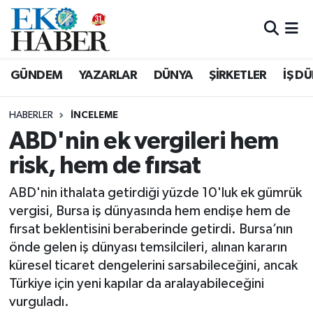
Hava Durumu
GÜNDEM
YAZARLAR
DÜNYA
ŞİRKETLER
İŞ D
Trafik Durumu
HABERLER
İNCELEME
Süper Lig Puan Durumu ve Fikstür
ABD'nin ek vergileri hem
risk, hem de fırsat
Tüm Manşetler
ABD'nin ithalata getirdiği yüzde 10'luk ek gümrük
Son Dakika Haberleri
vergisi, Bursa iş dünyasında hem endişe hem de
fırsat beklentisini beraberinde getirdi. Bursa’nın
Haber Arşivi
önde gelen iş dünyası temsilcileri, alınan kararın
küresel ticaret dengelerini sarsabileceğini, ancak
Türkiye için yeni kapılar da aralayabileceğini
vurguladı.