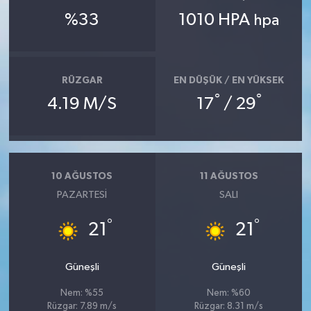
%33
1010 HPA
hpa
RÜZGAR
EN DÜŞÜK / EN YÜKSEK
°
°
4.19 M/S
17
/ 29
10 AĞUSTOS
11 AĞUSTOS
PAZARTESI
SALI
°
°
21
21
Güneşli
Güneşli
Nem: %55
Nem: %60
Rüzgar: 7.89 m/s
Rüzgar: 8.31 m/s