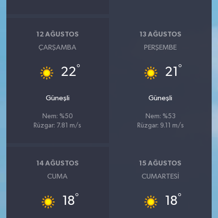
12 AĞUSTOS
13 AĞUSTOS
ÇARŞAMBA
PERŞEMBE
°
°
22
21
Güneşli
Güneşli
Nem: %50
Nem: %53
Rüzgar: 7.81 m/s
Rüzgar: 9.11 m/s
14 AĞUSTOS
15 AĞUSTOS
CUMA
CUMARTESI
°
°
18
18