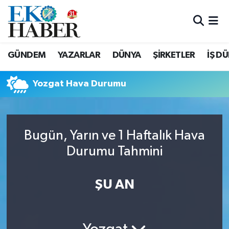
Hava Durumu
GÜNDEM
YAZARLAR
DÜNYA
ŞİRKETLER
İŞ D
Trafik Durumu
Yozgat Hava Durumu
Süper Lig Puan Durumu ve Fikstür
Tüm Manşetler
Bugün, Yarın ve 1 Haftalık Hava
Son Dakika Haberleri
Durumu Tahmini
Haber Arşivi
ŞU AN