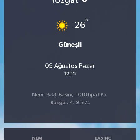
Yozgat
°
26
Güneşli
09 Ağustos Pazar
12:15
Nem: %33, Basınç: 1010 hpa hPa,
Rüzgar: 4.19 m/s
NEM
BASINÇ