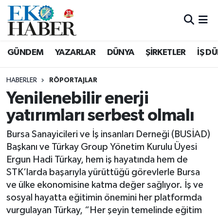
Hava Durumu
GÜNDEM
YAZARLAR
DÜNYA
ŞİRKETLER
İŞ D
Trafik Durumu
HABERLER
RÖPORTAJLAR
Süper Lig Puan Durumu ve Fikstür
Yenilenebilir enerji
yatırımları serbest olmalı
Tüm Manşetler
Bursa Sanayicileri ve İş insanları Derneği (BUSİAD)
Son Dakika Haberleri
Başkanı ve Türkay Group Yönetim Kurulu Üyesi
Ergun Hadi Türkay, hem iş hayatında hem de
Haber Arşivi
STK’larda başarıyla yürüttüğü görevlerle Bursa
ve ülke ekonomisine katma değer sağlıyor. İş ve
sosyal hayatta eğitimin önemini her platformda
vurgulayan Türkay, “Her şeyin temelinde eğitim