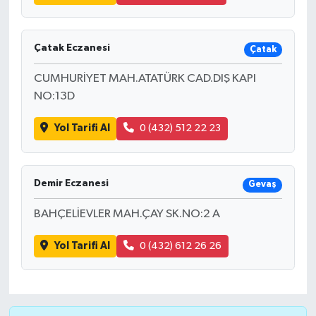
Çatak Eczanesi
Çatak
CUMHURİYET MAH.ATATÜRK CAD.DIŞ KAPI
NO:13D
Yol Tarifi Al
0 (432) 512 22 23
Demir Eczanesi
Gevaş
BAHÇELİEVLER MAH.ÇAY SK.NO:2 A
Yol Tarifi Al
0 (432) 612 26 26