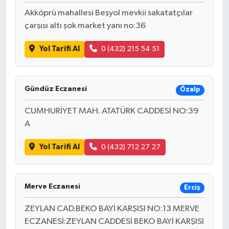
Akköprü mahallesi Beşyol mevkii sakatatçılar
çarşısı altı şok market yanı no:36
Yol Tarifi Al
0 (432) 215 54 51
Gündüz Eczanesi
Özalp
CUMHURİYET MAH. ATATÜRK CADDESİ NO:39
A
Yol Tarifi Al
0 (432) 712 27 27
Merve Eczanesi
Erciş
ZEYLAN CAD.BEKO BAYİ KARŞISI NO:13 MERVE
ECZANESİ:ZEYLAN CADDESİ BEKO BAYİ KARŞISI