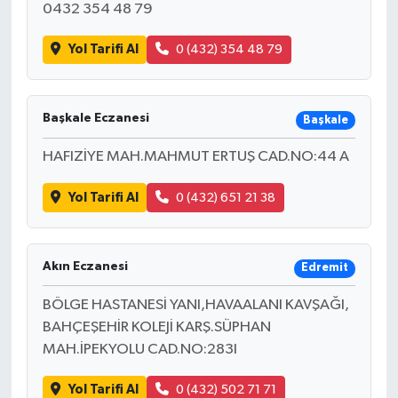
0432 354 48 79
Yol Tarifi Al
0 (432) 354 48 79
Başkale Eczanesi
Başkale
HAFIZİYE MAH.MAHMUT ERTUŞ CAD.NO:44 A
Yol Tarifi Al
0 (432) 651 21 38
Akın Eczanesi
Edremit
BÖLGE HASTANESİ YANI,HAVAALANI KAVŞAĞI,
BAHÇEŞEHİR KOLEJİ KARŞ.SÜPHAN
MAH.İPEKYOLU CAD.NO:283I
Yol Tarifi Al
0 (432) 502 71 71