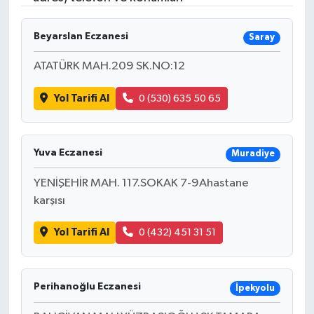
Beyarslan Eczanesi
Saray
ATATÜRK MAH.209 SK.NO:12
Yol Tarifi Al
0 (530) 635 50 65
Yuva Eczanesi
Muradiye
YENİŞEHİR MAH. 117.SOKAK 7-9Ahastane
karşısı
Yol Tarifi Al
0 (432) 451 31 51
Perihanoğlu Eczanesi
İpekyolu