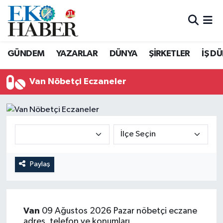
Hava Durumu
GÜNDEM
YAZARLAR
DÜNYA
ŞİRKETLER
İŞ D
Trafik Durumu
Van Nöbetçi Eczaneler
Süper Lig Puan Durumu ve Fikstür
Tüm Manşetler
Son Dakika Haberleri
Haber Arşivi
Paylaş
Van
09 Ağustos 2026 Pazar nöbetçi eczane
adres, telefon ve konumları