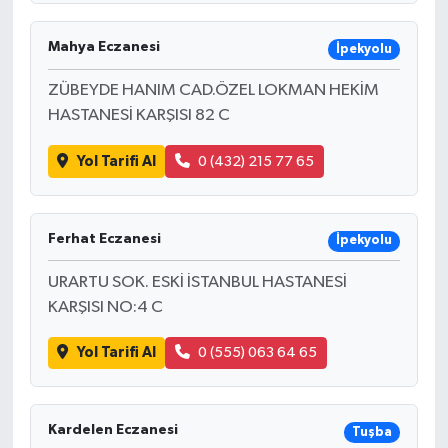
Mahya Eczanesi
İpekyolu
ZÜBEYDE HANIM CAD.ÖZEL LOKMAN HEKİM
HASTANESİ KARŞISI 82 C
Yol Tarifi Al
0 (432) 215 77 65
Ferhat Eczanesi
İpekyolu
URARTU SOK. ESKİ İSTANBUL HASTANESİ
KARŞISI NO:4 C
Yol Tarifi Al
0 (555) 063 64 65
Kardelen Eczanesi
Tuşba