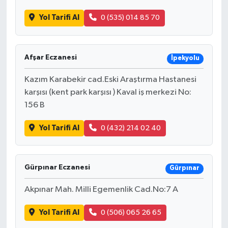
Yol Tarifi Al
0 (535) 014 85 70
Afşar Eczanesi
İpekyolu
Kazım Karabekir cad.Eski Araştırma Hastanesi
karşısı (kent park karşısı ) Kaval iş merkezi No:
156 B
Yol Tarifi Al
0 (432) 214 02 40
Gürpınar Eczanesi
Gürpınar
Akpınar Mah. Milli Egemenlik Cad.No:7 A
Yol Tarifi Al
0 (506) 065 26 65