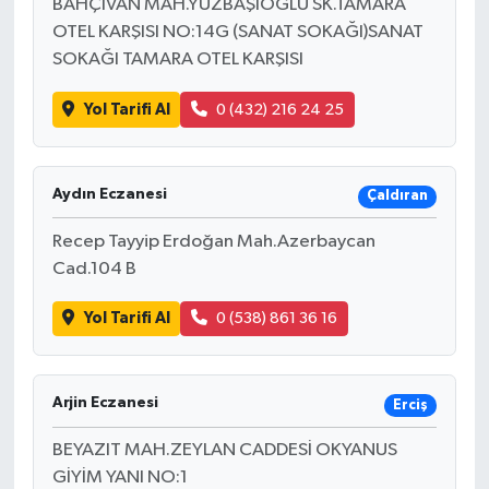
BAHÇİVAN MAH.YÜZBAŞIOĞLU SK.TAMARA
OTEL KARŞISI NO:14G (SANAT SOKAĞI)SANAT
SOKAĞI TAMARA OTEL KARŞISI
Yol Tarifi Al
0 (432) 216 24 25
Aydın Eczanesi
Çaldıran
Recep Tayyip Erdoğan Mah.Azerbaycan
Cad.104 B
Yol Tarifi Al
0 (538) 861 36 16
Arjin Eczanesi
Erciş
BEYAZIT MAH.ZEYLAN CADDESİ OKYANUS
GİYİM YANI NO:1