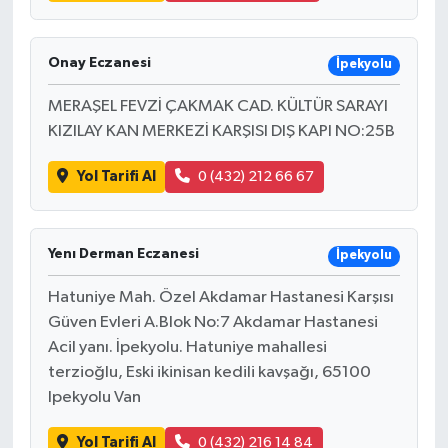
Onay Eczanesi
İpekyolu
MERAŞEL FEVZİ ÇAKMAK CAD. KÜLTÜR SARAYI
KIZILAY KAN MERKEZİ KARŞISI DIŞ KAPI NO:25B
Yol Tarifi Al
0 (432) 212 66 67
Yenı Derman Eczanesi
İpekyolu
Hatuniye Mah. Özel Akdamar Hastanesi Karşısı
Güven Evleri A.Blok No:7 Akdamar Hastanesi
Acil yanı. İpekyolu. Hatuniye mahallesi
terzioğlu, Eski ikinisan kedili kavşağı, 65100
Ipekyolu Van
Yol Tarifi Al
0 (432) 216 14 84