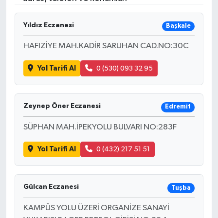
Yıldız Eczanesi
Başkale
HAFIZİYE MAH.KADİR SARUHAN CAD.NO:30C
Yol Tarifi Al
0 (530) 093 32 95
Zeynep Öner Eczanesi
Edremit
SÜPHAN MAH.İPEKYOLU BULVARI NO:283F
Yol Tarifi Al
0 (432) 217 51 51
Gülcan Eczanesi
Tuşba
KAMPÜS YOLU ÜZERİ ORGANİZE SANAYİ