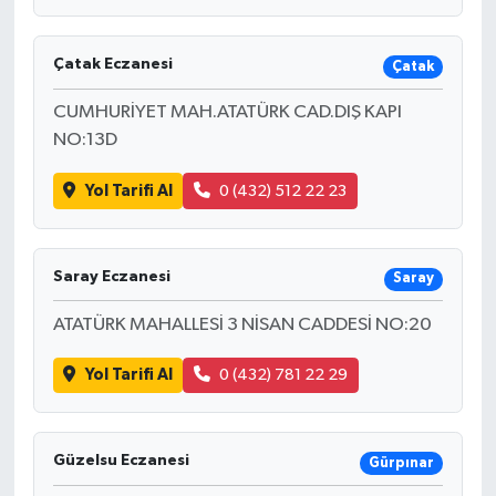
Çatak Eczanesi
Çatak
CUMHURİYET MAH.ATATÜRK CAD.DIŞ KAPI
NO:13D
Yol Tarifi Al
0 (432) 512 22 23
Saray Eczanesi
Saray
ATATÜRK MAHALLESİ 3 NİSAN CADDESİ NO:20
Yol Tarifi Al
0 (432) 781 22 29
Güzelsu Eczanesi
Gürpınar