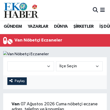
Hava Durumu
GÜNDEM
YAZARLAR
DÜNYA
ŞİRKETLER
İŞ D
Trafik Durumu
Van Nöbetçi Eczaneler
Süper Lig Puan Durumu ve Fikstür
Tüm Manşetler
Son Dakika Haberleri
Haber Arşivi
Paylaş
Van
07 Ağustos 2026 Cuma nöbetçi eczane
adres, telefon ve konumları