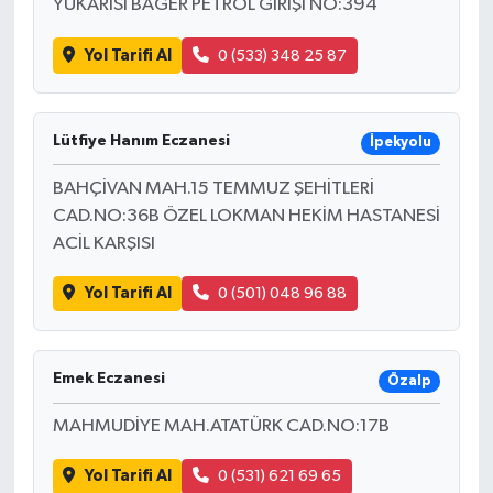
YUKARISI BAGER PETROL GİRİŞİ NO:394
Yol Tarifi Al
0 (533) 348 25 87
Lütfiye Hanım Eczanesi
İpekyolu
BAHÇİVAN MAH.15 TEMMUZ ŞEHİTLERİ
CAD.NO:36B ÖZEL LOKMAN HEKİM HASTANESİ
ACİL KARŞISI
Yol Tarifi Al
0 (501) 048 96 88
Emek Eczanesi
Özalp
MAHMUDİYE MAH.ATATÜRK CAD.NO:17B
Yol Tarifi Al
0 (531) 621 69 65