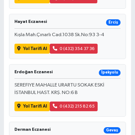
Hayat Eczanesi
Erciş
Kışla Mah.Çınarlı Cad.1038 Sk.No:93 3-4
Yol Tarifi Al
0 (432) 354 37 36
Erdoğan Eczanesi
İpekyolu
SEREFIYE MAHALLE URARTU SOKAK ESKİ
İSTANBUL HAST. KRŞ. NO:6 B
Yol Tarifi Al
0 (432) 215 82 65
Derman Eczanesi
Gevaş