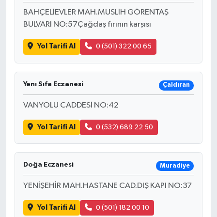
BAHÇELİEVLER MAH.MUSLİH GÖRENTAŞ
BULVARI NO:57Çağdaş fırının karşısı
Yol Tarifi Al
0 (501) 322 00 65
Yenı Sıfa Eczanesi
Çaldıran
VANYOLU CADDESİ NO:42
Yol Tarifi Al
0 (532) 689 22 50
Doğa Eczanesi
Muradiye
YENİŞEHİR MAH.HASTANE CAD.DIŞ KAPI NO:37
Yol Tarifi Al
0 (501) 182 00 10