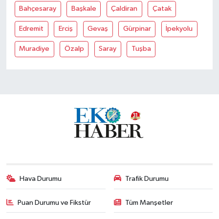
Bahçesaray
Başkale
Çaldiran
Çatak
Edremit
Erciş
Gevaş
Gürpinar
İpekyolu
Muradiye
Özalp
Saray
Tuşba
Hava Durumu
Trafik Durumu
Puan Durumu ve Fikstür
Tüm Manşetler