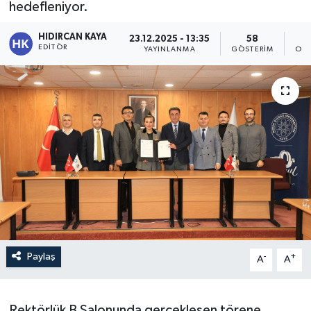
hedefleniyor.
HIDIRCAN KAYA
23.12.2025 - 13:35
58
EDITÖR
YAYINLANMA
GÖSTERIM
OKU
Paylaş
-
+
A
A
Rektörlük B Salonunda gerçekleşen törene,