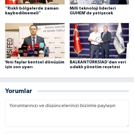
“Riskli bölgelerde zaman
Milli teknoloji liderleri
kaybedilmemeli”
GUHEM’de yetişecek
Yeni faylar kentsel dönüşüm
BALKANTÜRKSİAD’dan veri
için son uyarı
odaklı yönetim reçetesi
Yorumlar