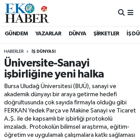
Hava Durumu
GÜNDEM
YAZARLAR
DÜNYA
ŞİRKETLER
İŞ D
Trafik Durumu
HABERLER
İŞ DÜNYASI
Süper Lig Puan Durumu ve Fikstür
Üniversite-Sanayi
işbirliğine yeni halka
Tüm Manşetler
Bursa Uludağ Üniversitesi (BUÜ), sanayi ve
Son Dakika Haberleri
akademik dünyayı bir araya getirme hedefi
doğrultusunda çok sayıda firmayla olduğu gibi
Haber Arşivi
FERKAN Yedek Parça ve Makine Sanayi ve Ticaret
A.Ş. ile de kapsamlı bir işbirliği protokolü
imzaladı. Protokolün bilimsel araştırma, eğitim-
öğretim ve uygulamalı çalışmalara katkı sağlaması