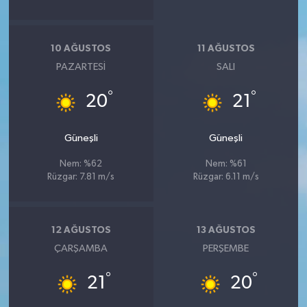
10 AĞUSTOS
11 AĞUSTOS
PAZARTESI
SALI
°
°
20
21
Güneşli
Güneşli
Nem: %62
Nem: %61
Rüzgar: 7.81 m/s
Rüzgar: 6.11 m/s
12 AĞUSTOS
13 AĞUSTOS
ÇARŞAMBA
PERŞEMBE
°
°
21
20