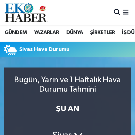
Hava Durumu
GÜNDEM
YAZARLAR
DÜNYA
ŞİRKETLER
İŞ D
Trafik Durumu
Sivas Hava Durumu
Süper Lig Puan Durumu ve Fikstür
Tüm Manşetler
Bugün, Yarın ve 1 Haftalık Hava
Son Dakika Haberleri
Durumu Tahmini
Haber Arşivi
ŞU AN