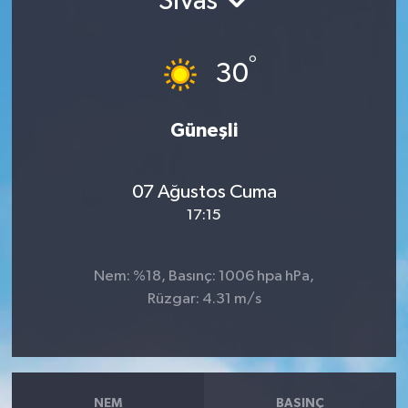
Sivas
°
30
Güneşli
07 Ağustos Cuma
17:15
Nem: %18, Basınç: 1006 hpa hPa,
Rüzgar: 4.31 m/s
NEM
BASINÇ