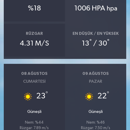
%18
1006 HPA
hpa
RÜZGAR
EN DÜŞÜK / EN YÜKSEK
°
°
4.31 M/S
13
/ 30
08 AĞUSTOS
09 AĞUSTOS
CUMARTESI
PAZAR
°
°
23
22
Güneşli
Güneşli
Nem: %44
Nem: %46
Rüzgar: 7.89 m/s
Rüzgar: 7.50 m/s