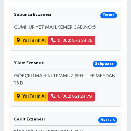
Sabuncu Eczanesi
Terme
CUMHURİYET MAH.KEMER CAD.NO:5
Yol Tarifi Al
0 (362) 876 24 36
Yıldız Eczanesi
Salıpazarı
GÖKÇELİ MAH:15 TEMMUZ ŞEHİTLER MEYDANI
13 D
Yol Tarifi Al
0 (362) 821 24 79
Cedit Eczanesi
Asarcık