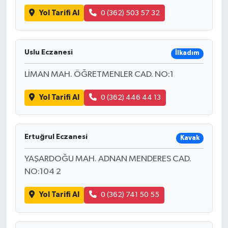
Yol Tarifi Al
0 (362) 503 57 32
Uslu Eczanesi
İlkadım
LİMAN MAH. ÖĞRETMENLER CAD. NO:1
Yol Tarifi Al
0 (362) 446 44 13
Ertuğrul Eczanesi
Kavak
YAŞARDOĞU MAH. ADNAN MENDERES CAD.
NO:104 2
Yol Tarifi Al
0 (362) 741 50 55