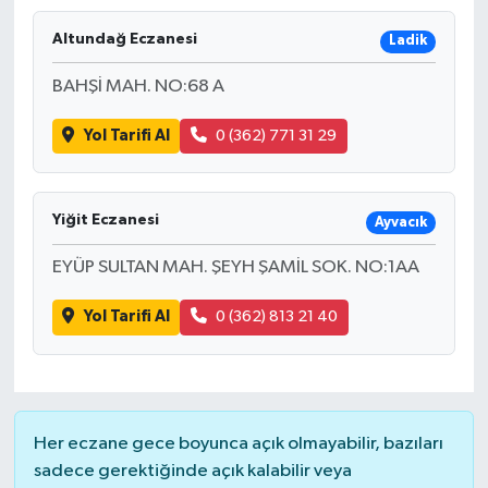
Altundağ Eczanesi
Ladik
BAHŞİ MAH. NO:68 A
Yol Tarifi Al
0 (362) 771 31 29
Yiğit Eczanesi
Ayvacık
EYÜP SULTAN MAH. ŞEYH ŞAMİL SOK. NO:1AA
Yol Tarifi Al
0 (362) 813 21 40
Her eczane gece boyunca açık olmayabilir, bazıları
sadece gerektiğinde açık kalabilir veya