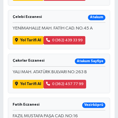
Çelebi Eczanesi
Atakum
YENİMAHALLE MAH. FATİH CAD. NO.45 A
Yol Tarifi Al
0 (362) 439 33 99
Çakırlar Eczanesi
Atakum Sayfiye
YALI MAH. ATATÜRK BULVARI NO:263 B
Yol Tarifi Al
0 (362) 457 77 99
Fatih Eczanesi
Vezirköprü
FAZIL MUSTAFA PAŞA CAD. NO:16