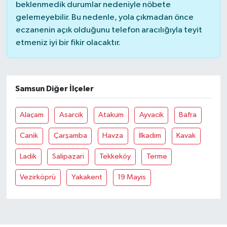
beklenmedik durumlar nedeniyle nöbete
gelemeyebilir. Bu nedenle, yola çıkmadan önce
eczanenin açık olduğunu telefon aracılığıyla teyit
etmeniz iyi bir fikir olacaktır.
Samsun Diğer İlçeler
Alaçam
Asarcik
Atakum
Ayvacik
Bafra
Canik
Çarşamba
Havza
İlkadim
Kavak
Ladik
Salipazari
Tekkeköy
Terme
Vezirköprü
Yakakent
19 Mayis