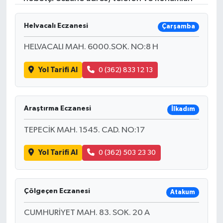
Helvacalı Eczanesi
Çarşamba
HELVACALI MAH. 6000.SOK. NO:8 H
Yol Tarifi Al
0 (362) 833 12 13
Araştırma Eczanesi
İlkadım
TEPECİK MAH. 1545. CAD. NO:17
Yol Tarifi Al
0 (362) 503 23 30
Çölgeçen Eczanesi
Atakum
CUMHURİYET MAH. 83. SOK. 20 A