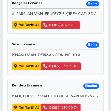
Bahçeler Eczanesi
Bafra
ALPARSLAN MAH. EBUFEYZ ELÇİBEY CAD. 35 C
Yol Tarifi Al
0 (362) 437 67 33
Şifa Eczanesi
Bafra
ISHAKLI MAH. DERMAN SOK. NO:10 A
Yol Tarifi Al
0 (362) 542 75 03
Rendeci Eczanesi
İlkadım
BAHÇELİEVLER MAH. 100.YIL BULVARI NO:257 B
Yol Tarifi Al
0 (362) 230 60 74