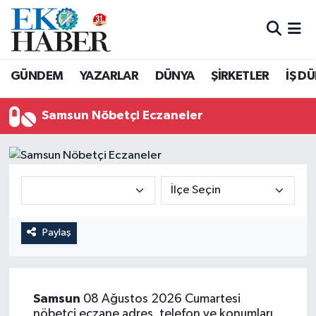
Hava Durumu
GÜNDEM
YAZARLAR
DÜNYA
ŞİRKETLER
İŞ D
Trafik Durumu
Samsun Nöbetçi Eczaneler
Süper Lig Puan Durumu ve Fikstür
Tüm Manşetler
Son Dakika Haberleri
Haber Arşivi
Paylaş
Samsun
08 Ağustos 2026 Cumartesi
nöbetçi eczane adres, telefon ve konumları