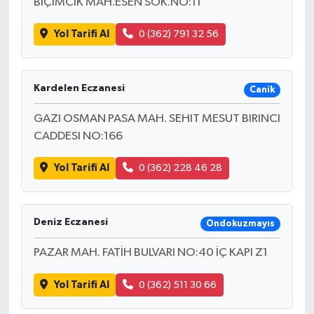
BİÇİMCİK MAH.ESEN SOK.NO:11
Yol Tarifi Al
0 (362) 791 32 56
Kardelen Eczanesi
Canik
GAZI OSMAN PASA MAH. SEHIT MESUT BIRINCI
CADDESI NO:166
Yol Tarifi Al
0 (362) 228 46 28
Deniz Eczanesi
Ondokuzmayıs
PAZAR MAH. FATİH BULVARI NO:40 İÇ KAPI Z1
Yol Tarifi Al
0 (362) 511 30 66