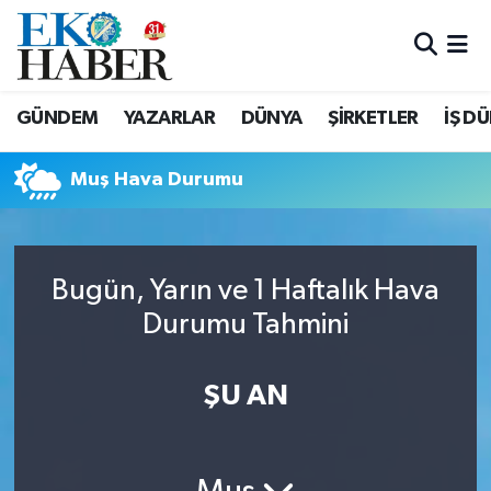
Hava Durumu
GÜNDEM
YAZARLAR
DÜNYA
ŞİRKETLER
İŞ D
Trafik Durumu
Muş Hava Durumu
Süper Lig Puan Durumu ve Fikstür
Tüm Manşetler
Bugün, Yarın ve 1 Haftalık Hava
Son Dakika Haberleri
Durumu Tahmini
Haber Arşivi
ŞU AN