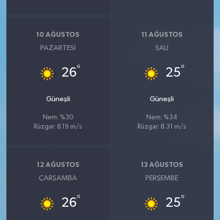
10 AĞUSTOS
11 AĞUSTOS
PAZARTESI
SALI
°
°
26
25
Güneşli
Güneşli
Nem: %30
Nem: %34
Rüzgar: 8.19 m/s
Rüzgar: 8.31 m/s
12 AĞUSTOS
13 AĞUSTOS
ÇARŞAMBA
PERŞEMBE
°
°
26
25