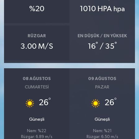
%20
1010 HPA
hpa
RÜZGAR
EN DÜŞÜK / EN YÜKSEK
°
°
3.00 M/S
16
/ 35
08 AĞUSTOS
09 AĞUSTOS
CUMARTESI
PAZAR
°
°
26
26
Güneşli
Güneşli
Nem: %22
Nem: %21
Rüzgar: 6.89 m/s
Rüzgar: 6.50 m/s