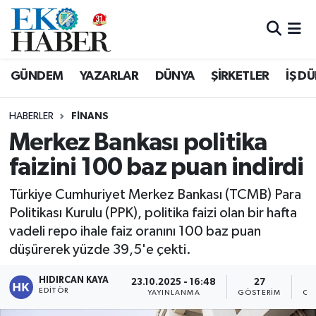
Hava Durumu
GÜNDEM
YAZARLAR
DÜNYA
ŞİRKETLER
İŞ D
Trafik Durumu
HABERLER
FINANS
Süper Lig Puan Durumu ve Fikstür
Merkez Bankası politika
faizini 100 baz puan indirdi
Tüm Manşetler
Türkiye Cumhuriyet Merkez Bankası (TCMB) Para
Son Dakika Haberleri
Politikası Kurulu (PPK), politika faizi olan bir hafta
vadeli repo ihale faiz oranını 100 baz puan
Haber Arşivi
düşürerek yüzde 39,5'e çekti.
HIDIRCAN KAYA
23.10.2025 - 16:48
27
EDITÖR
YAYINLANMA
GÖSTERIM
OK