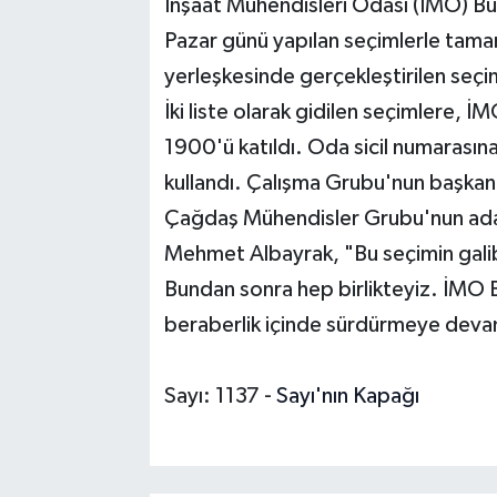
İnşaat Mühendisleri Odası (İMO) Bu
Pazar günü yapılan seçimlerle tama
yerleşkesinde gerçekleştirilen seç
İki liste olarak gidilen seçimlere, 
1900'ü katıldı. Oda sicil numarasına 
kullandı. Çalışma Grubu'nun başkan
Çağdaş Mühendisler Grubu'nun ada
Mehmet Albayrak, "Bu seçimin galib
Bundan sonra hep birlikteyiz. İMO Bu
beraberlik içinde sürdürmeye dev
Sayı: 1137 -
Sayı'nın Kapağı