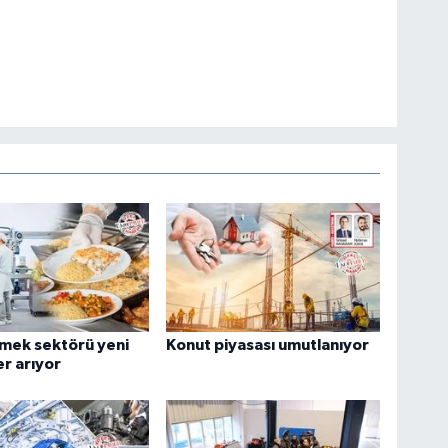
mek sektörü yeni
Konut piyasası umutlanıyor
er arıyor