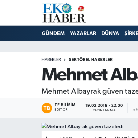
Hava Durumu
GÜNDEM
YAZARLAR
DÜNYA
ŞİRK
Trafik Durumu
Süper Lig Puan Durumu ve Fikstür
HABERLER
SEKTÖREL HABERLER
Mehmet Alba
Tüm Manşetler
Son Dakika Haberleri
Mehmet Albayrak güven taze
Haber Arşivi
TE BILISIM
19.02.2018 - 22:00
EDITÖR
YAYINLANMA
GÖ