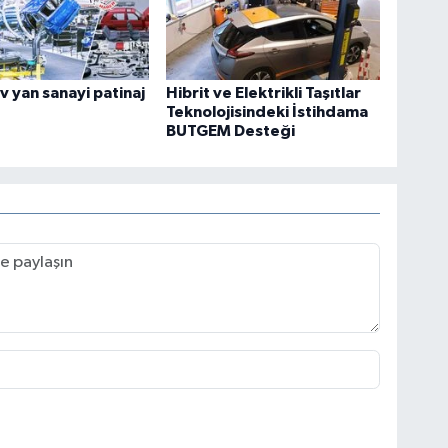
 yan sanayi patinaj
Hibrit ve Elektrikli Taşıtlar
Teknolojisindeki İstihdama
BUTGEM Desteği