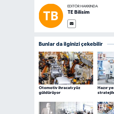
EDITÖR HAKKINDA
TE Bilisim
Bunlar da ilginizi çekebilir
Otomotiv ihracatı yüz
Hazır ye
güldürüyor
stratejil