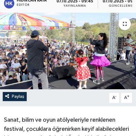
HIDIRCAN KAYA
07.10.2025 - 09:45
07.10.2025 - 09:
EDITÖR
YAYINLANMA
GÜNCELLEME
Paylaş
-
+
A
A
Sanat, bilim ve oyun atölyeleriyle renklenen
festival, çocuklara öğrenirken keyif alabilecekleri