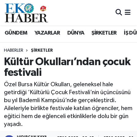
Hava Durumu
GÜNDEM
YAZARLAR
DÜNYA
ŞİRKETLER
İŞ D
Trafik Durumu
HABERLER
ŞIRKETLER
Süper Lig Puan Durumu ve Fikstür
Kültür Okulları’ndan çocuk
festivali
Tüm Manşetler
Özel Bursa Kültür Okulları, geleneksel hale
Son Dakika Haberleri
getirdiği ‘Kültürlü Çocuk Festivali’nin üçüncüsünü
bu yıl Bademli Kampüsü’nde gerçekleştirdi.
Haber Arşivi
Aileleriyle birlikte festivale katılan öğrenciler, hem
eğitici hem de eğlenceli etkinliklerle dolu bir gün
yaşadı.