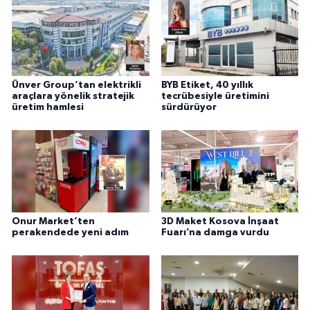
Ünver Group’tan elektrikli
BYB Etiket, 40 yıllık
araçlara yönelik stratejik
tecrübesiyle üretimini
üretim hamlesi
sürdürüyor
Onur Market’ten
3D Maket Kosova İnşaat
perakendede yeni adım
Fuarı’na damga vurdu