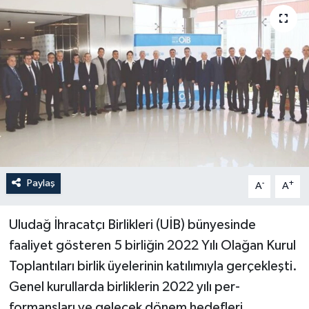
Paylaş
-
+
A
A
Uludağ İhracatçı Birlikleri (UİB) bünyesinde
faaliyet gösteren 5 birliğin 2022 Yılı Olağan Kurul
Toplantıları birlik üyelerinin katılımıyla ger­çekleşti.
Genel kurullarda birliklerin 2022 yılı per­
formansları ve gelecek dönem hedefleri