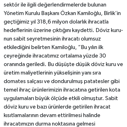
sektör ile ilgili değer­lendirmelerde bulunan
Yönetim Ku­rulu Başkanı Özkan Kamiloğlu, Bir­lik’in
geçtiğimiz yıl 318,6 milyon dolarlık ihracatla
hedeflerinin üzerine çıktığını kaydetti. Döviz kuru­
nun sabit seyretmesinin ihra­catı olumsuz
etkilediğini belir­ten Kamiloğlu, “Bu yılın ilk
çeyreğinde ihracatımız orta­lama yüzde 30
oranında geri­ledi. Bu düşüşte düşük döviz kuru ve
üretim maliyetlerinin yükselişinin yanı sıra
domates salçası ve dondurulmuş pata­tesler gibi
temel ihraç ürünle­rimizin ihracatına getirilen kota
uygulamaları büyük öl­çüde etkili olmuştur. Sabit
dö­viz kuru ve bazı ürünlerde ge­tirilen ihracat
kısıtlamalarının devam ettirilmesi halinde
ihracatımızın durma nokta­sına gelmesi