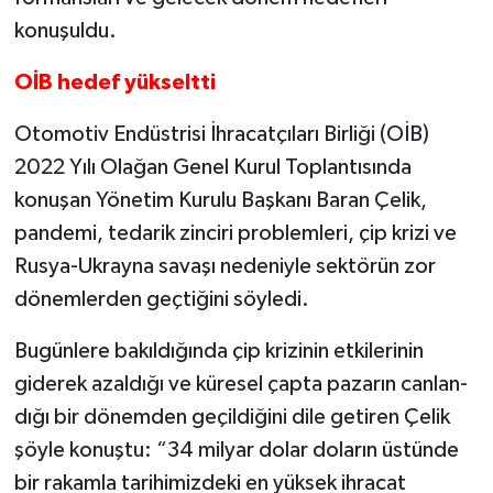
konuşuldu.
OİB hedef yükseltti
Otomotiv Endüstrisi İhracat­çıları Birliği (OİB)
2022 Yılı Olağan Genel Kurul Toplantı­sında
konuşan Yönetim Kurulu Başkanı Baran Çelik,
pandemi, te­darik zinciri problemleri, çip krizi ve
Rusya-Ukrayna savaşı nede­niyle sektörün zor
dönemlerden geçtiğini söyledi.
Bugünlere bakıldığında çip kri­zinin etkilerinin
giderek azaldığı ve küresel çapta pazarın canlan­
dığı bir dönemden geçildiğini dile getiren Çelik
şöyle konuştu: “34 milyar dolar doların üstünde
bir rakamla tarihimizdeki en yüksek ihracat