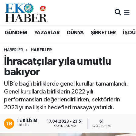
Hava Durumu
GÜNDEM
YAZARLAR
DÜNYA
ŞİRKETLER
İŞ D
Trafik Durumu
HABERLER
HABERLER
Süper Lig Puan Durumu ve Fikstür
İhracatçılar yıla umutlu
bakıyor
Tüm Manşetler
UİB’e bağlı birliklerde genel kurullar tamamlandı.
Son Dakika Haberleri
Genel kurullarda birliklerin 2022 yılı
performansları değerlendirilirken, sektörlerin
Haber Arşivi
2023 yılına ilişkin hedefleri masaya yatırıldı.
TE BILISIM
17.04.2023 - 23:51
61
EDITÖR
YAYINLANMA
GÖSTERIM