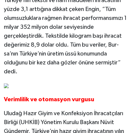
Türki­ye’nin tekstil ve ham madde­leri ihracatının
yüzde 3,1 arttığına dikkat çeken Engin, “Tüm
olumsuzluk­lara rağmen ihracat performansımızı 1
milyar 352 milyon dolar seviyesinde
gerçekleştirdik. Tekstilde kilogram başı ihracat
değerimiz 8,9 do­lar oldu. Tüm bu veriler, Bur­
sa’nın Türkiye’nin üretim üssü konumunda
olduğunu bir kez daha gözler önüne sermiştir”
dedi.
Verimlilik ve otomasyon vurgusu
Uludağ Hazır Gi­yim ve Konfeksiyon İhracatçıları
Birliği (UHKİB) Yönetim Ku­rulu Başkanı Nüvit
Gündemir, Türki­ye’nin hazır giyim ihracatı­nın yılın