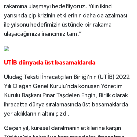
rakamına ulaşmayı he­defliyoruz. Yılın ikinci
yarısında çip krizinin etkilerinin daha da azalması
ile yılsonu hedefimizin üstünde bir rakama
ulaşacağı­mıza inancımız tam.”
UTİB dünyada üst basamaklarda
Uludağ Tekstil İhra­catçıları Birliği’nin (UTİB) 2022
Yılı Olağan Genel Kurulu’nda ko­nuşan Yönetim
Kurulu Başkanı Pınar Taşdelen Engin, Birlik olarak
ih­racatta dünya sıralama­sında üst basamaklarda
yer aldıklarının altını çizdi.
Geçen yıl, küresel daralma­nın etkilerine karşın