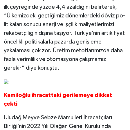
ilk çeyreğinde yüzde 4,4 azaldığını belirte­rek,
“Ülkemizdeki geçtiği­miz dönemlerdeki döviz po­
litikaları sonucu enerji ve işçilik maliyetleri­mizi
rekabetçili­ğin dışına taşıyor. Türkiye’nin artık fiyat
öncelikli poli­tikalarla pa­zarda geniş­leme
yakalaması çok zor. Üretim metotları­mızda daha
fazla ve­rimlilik ve otomas­yona çalışmamız
gerekir” diye konuştu.
Kamiloğlu ihracattaki gerilemeye dikkat
çekti
Uludağ Meyve Sebze Mamulleri İh­racatçıları
Birliği’nin 2022 Yılı Olağan Genel Kurulu’nda