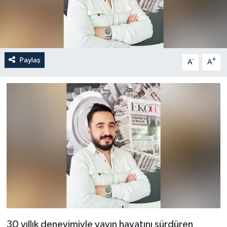
Paylaş
-
+
A
A
30 yıllık deneyimiyle yayın hayatını sürdüren