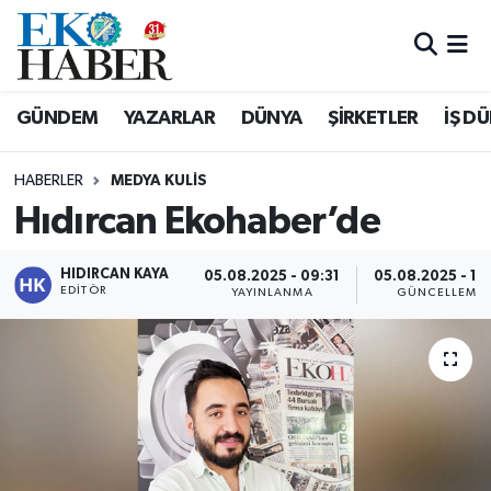
Hava Durumu
GÜNDEM
YAZARLAR
DÜNYA
ŞİRKETLER
İŞ D
Trafik Durumu
HABERLER
MEDYA KULIS
Süper Lig Puan Durumu ve Fikstür
Hıdırcan Ekohaber’de
Tüm Manşetler
HIDIRCAN KAYA
05.08.2025 - 09:31
05.08.2025 - 12
EDITÖR
YAYINLANMA
GÜNCELLEME
Son Dakika Haberleri
Haber Arşivi