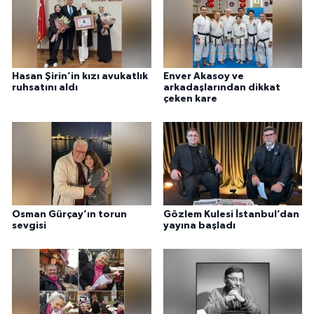
Hasan Şirin’in kızı avukatlık
Enver Akasoy ve
ruhsatını aldı
arkadaşlarından dikkat
çeken kare
Osman Gürçay’ın torun
Gözlem Kulesi İstanbul’dan
sevgisi
yayına başladı