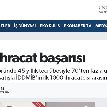
BITC
64.9
DOL
47,7
EUR
ETLER
İŞ DÜNYASI
EKO KULİS
EKOHABER TV
MEDYA
55,2
STER
64,4
GRAM
6660
hracat başarısı
BİST
13.7
öründe 45 yıllık tecrübesiyle 70’ten fazla 
 satışla İDDMİB’in ilk 1000 ihracatçısı aras
73
STERIM