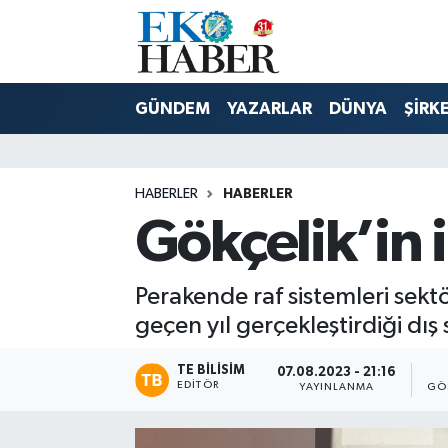
Hava Durumu
GÜNDEM
YAZARLAR
DÜNYA
ŞİRK
Trafik Durumu
Süper Lig Puan Durumu ve Fikstür
HABERLER
HABERLER
Gökçelik’in i
Tüm Manşetler
Son Dakika Haberleri
Perakende raf sistemleri sekt
geçen yıl gerçekleştirdiği dış
Haber Arşivi
TE BILISIM
07.08.2023 - 21:16
EDITÖR
YAYINLANMA
GÖ