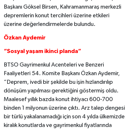
Başkanı Göksel Birsen, Kahramanma­raş merkezli
depremlerin konut tercih­leri üzerine etkileri
üzerine değerlendirmelerde bulundu.
Özkan Aydemir
“Sosyal yaşam ikinci planda”
BTSO Gayrimenkul Acenteleri ve Benzeri
Faaliyetleri 54. Komite Başkanı Özkan Aydemir,
“Deprem, ivedi bir şekilde bu işin hız­landırılıp
dönüşüm yapılması gerektiğini gös­termiş oldu.
Maalesef yıllık bazda konut ihtiyacı 600-700
binden 1 milyonun üzerine çıktı. Arz talep dengesi
bir türlü yakalanama­dığı için son 4 yılda ülkemizde
kiralık konut­larda ve gayrimenkul fiyatlarında