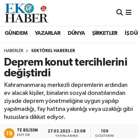
Hava Durumu
GÜNDEM
YAZARLAR
DÜNYA
ŞİRKETLER
İŞ D
Trafik Durumu
HABERLER
SEKTÖREL HABERLER
Süper Lig Puan Durumu ve Fikstür
Deprem konut tercihlerini
değiştirdi
Tüm Manşetler
Kahramanmaraş merkezli depremlerin ardından
Son Dakika Haberleri
ev alacak kişiler, binaların sosyal donatılarından
ziyade deprem yönetmeliğine uygun yapılıp
Haber Arşivi
yapılmadığı, fay hattına yakınlığı veya uzaklığı gibi
hususlara dikkat ediyor.
TE BILISIM
27.03.2023 - 23:08
109
EDITÖR
YAYINLANMA
GÖSTERIM