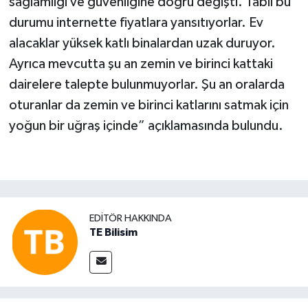
sağlamlığı ve güvenliğine doğru değişti. Tabii bu
durumu internette fi­yatlara yansıtıyorlar. Ev
alacaklar yüksek katlı bi­nalardan uzak duruyor.
Ayrıca mevcutta şu an zemin ve birinci kattaki
dairelere talepte bulunmu­yorlar. Şu an oralarda
otu­ranlar da zemin ve birinci katlarını satmak için
yoğun bir uğraş içinde” açıklamasında bulundu.
EDITÖR HAKKINDA
TE Bilisim