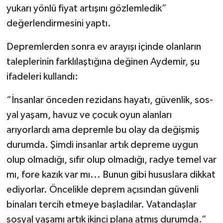
yukarı yönlü fiyat artışını gözlemledik”
değerlendirmesini yaptı.
Depremlerden sonra ev arayışı içinde olanla­rın
taleplerinin farklılaştığına değinen Ayde­mir, şu
ifadeleri kullandı:
“İnsanlar önceden rezi­dans hayatı, güvenlik, sos­
yal yaşam, havuz ve çocuk oyun alanları
arıyorlardı ama depremle bu olay da değişmiş
durumda. Şimdi insanlar artık depreme uygun
olup olmadığı, sıfır olup olmadığı, radye temel var
mı, fore kazık var mı... Bunun gibi husus­lara dikkat
ediyorlar. Öncelikle deprem açısın­dan güvenli
binaları tercih etmeye başladılar. Vatandaşlar
sosyal yaşamı artık ikinci plana atmış durumda.”