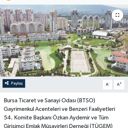
Paylaş
-
+
A
A
Bursa Ticaret ve Sanayi Odası (BTSO)
Gayrimenkul Acenteleri ve Benzeri Faaliyetleri
54. Komite Baş­kanı Özkan Aydemir ve Tüm
Girişimci Emlak Müşavirleri Derneği (TÜGEM)