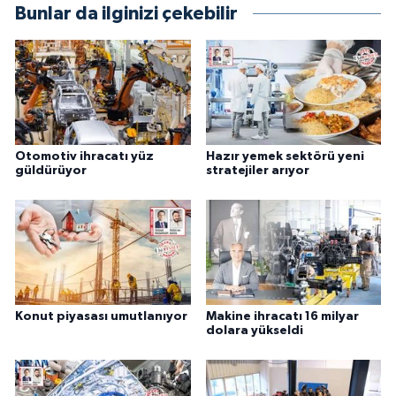
Bunlar da ilginizi çekebilir
Otomotiv ihracatı yüz
Hazır yemek sektörü yeni
güldürüyor
stratejiler arıyor
Konut piyasası umutlanıyor
Makine ihracatı 16 milyar
dolara yükseldi