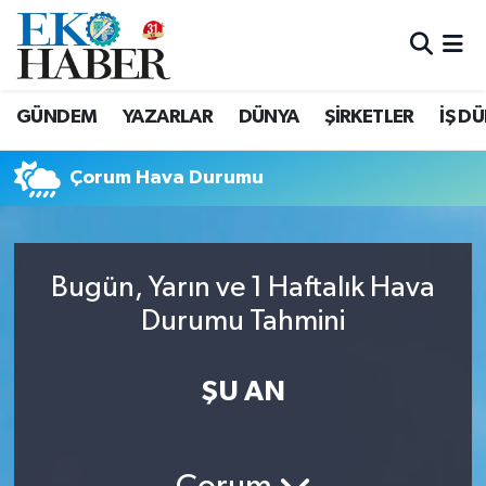
Hava Durumu
GÜNDEM
YAZARLAR
DÜNYA
ŞİRKETLER
İŞ D
Trafik Durumu
Çorum Hava Durumu
Süper Lig Puan Durumu ve Fikstür
Tüm Manşetler
Bugün, Yarın ve 1 Haftalık Hava
Son Dakika Haberleri
Durumu Tahmini
Haber Arşivi
ŞU AN