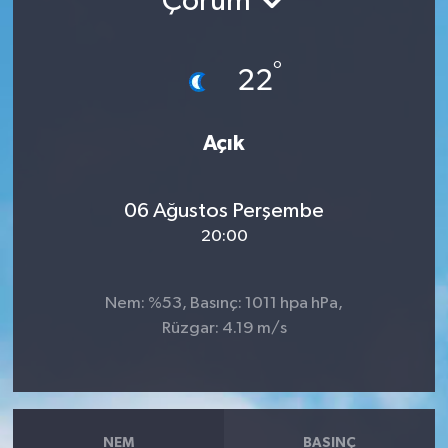
Çorum
°
22
Açık
06 Ağustos Perşembe
20:00
Nem: %53, Basınç: 1011 hpa hPa,
Rüzgar: 4.19 m/s
NEM
BASINÇ