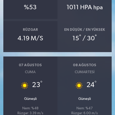
%53
1011 HPA
hpa
RÜZGAR
EN DÜŞÜK / EN YÜKSEK
°
°
4.19 M/S
15
/ 30
07 AĞUSTOS
08 AĞUSTOS
CUMA
CUMARTESI
°
°
23
24
Güneşli
Güneşli
Nem: %48
Nem: %47
Rüzgar: 3.39 m/s
Rüzgar: 6.00 m/s