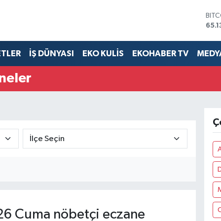
65.1
DOL
47,
EUR
55,
ETLER
İŞ DÜNYASI
EKO KULİS
EKOHABER TV
MEDYA
STE
64,
neler
GRA
661
BİS
13.7
Ç
26 Cuma nöbetçi eczane