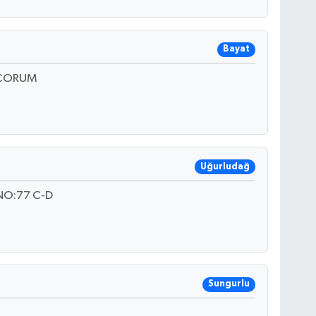
Bayat
 ÇORUM
Uğurludağ
NO:77 C-D
Sungurlu