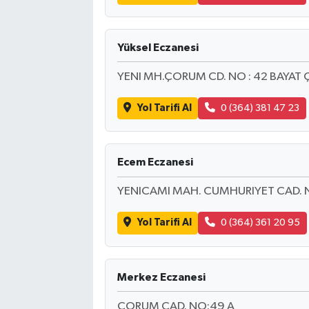
Yüksel Eczanesi
YENI MH.ÇORUM CD. NO : 42 BAYAT
Yol Tarifi Al
0 (364) 381 47 23
Ecem Eczanesi
YENICAMI MAH. CUMHURIYET CAD. 
Yol Tarifi Al
0 (364) 361 20 95
Merkez Eczanesi
ÇORUM CAD. NO:49 A