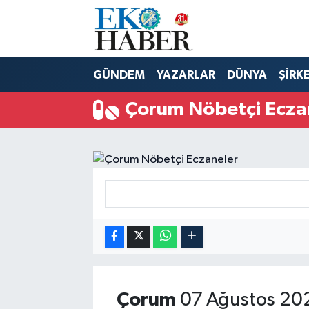
Hava Durumu
GÜNDEM
YAZARLAR
DÜNYA
ŞİRK
Trafik Durumu
Çorum Nöbetçi Ecza
Süper Lig Puan Durumu ve Fikstür
Tüm Manşetler
Son Dakika Haberleri
Haber Arşivi
Çorum
07 Ağustos 20