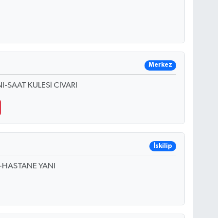
Merkez
SAAT KULESİ CİVARI
İskilip
-HASTANE YANI