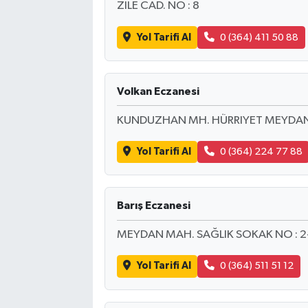
ZILE CAD. NO : 8
Yol Tarifi Al
0 (364) 411 50 88
Volkan Eczanesi
KUNDUZHAN MH. HÜRRIYET MEYDANI-
Yol Tarifi Al
0 (364) 224 77 88
Barış Eczanesi
MEYDAN MAH. SAĞLIK SOKAK NO : 2
Yol Tarifi Al
0 (364) 511 51 12