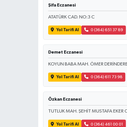
Şifa Eczanesi
ATATÜRK CAD. NO:3 C
Yol Tarifi Al
0 (364) 651 37 89
Demet Eczanesi
KOYUN BABA MAH. ÖMER DERİNDERE 
Yol Tarifi Al
0 (364) 611 73 98
Özkan Eczanesi
TUTLUK MAH. ŞEHİT MUSTAFA EKER CA
Yol Tarifi Al
0 (364) 461 00 01