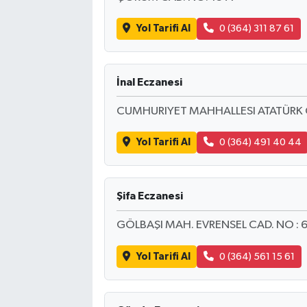
Yol Tarifi Al
0 (364) 311 87 61
İnal Eczanesi
CUMHURIYET MAHHALLESI ATATÜRK 
Yol Tarifi Al
0 (364) 491 40 44
Şifa Eczanesi
GÖLBAŞI MAH. EVRENSEL CAD. NO : 
Yol Tarifi Al
0 (364) 561 15 61