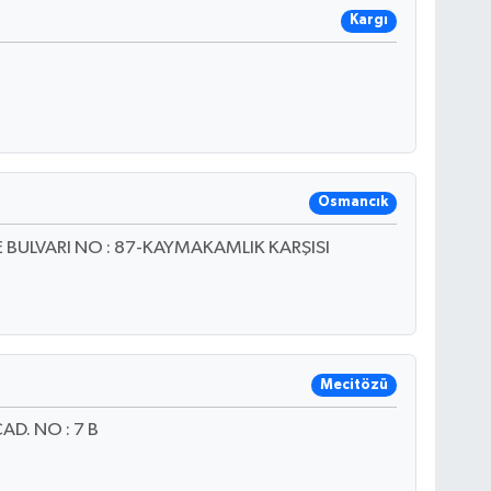
Kargı
Osmancık
BULVARI NO : 87-KAYMAKAMLIK KARŞISI
Mecitözü
D. NO : 7 B