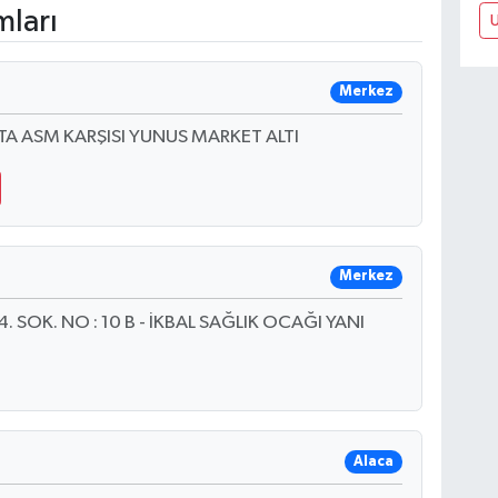
mları
Merkez
A ASM KARŞISI YUNUS MARKET ALTI
Merkez
 SOK. NO : 10 B - İKBAL SAĞLIK OCAĞI YANI
Alaca