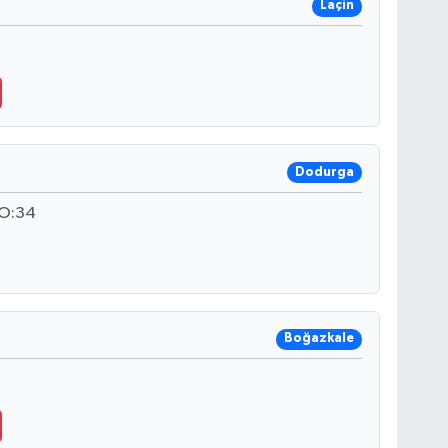
Laçin
Dodurga
NO:34
Boğazkale