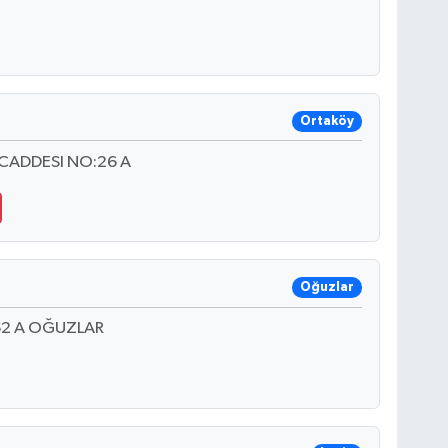
Ortaköy
CADDESI NO:26 A
Oğuzlar
62 A OĞUZLAR