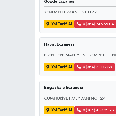
Gözde Eczanesi
YENI MH.OSMANCIK CD.27
Yol Tarifi Al
0 (364) 745 55 04
Hayat Eczanesi
ESEN TEPE MAH. YUNUS EMRE BUL. 
Yol Tarifi Al
0 (364) 221 12 89
Boğazkale Eczanesi
CUMHURİYET MEYDANI NO : 24
Yol Tarifi Al
0 (364) 452 29 78