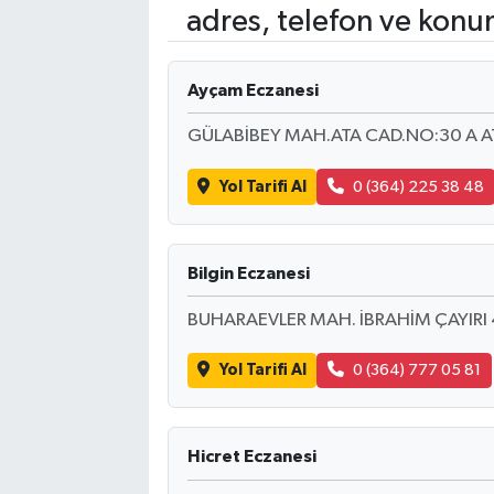
adres, telefon ve konu
Ayçam Eczanesi
GÜLABİBEY MAH.ATA CAD.NO:30 A AT
Yol Tarifi Al
0 (364) 225 38 48
Bilgin Eczanesi
BUHARAEVLER MAH. İBRAHİM ÇAYIRI 4.
Yol Tarifi Al
0 (364) 777 05 81
Hicret Eczanesi