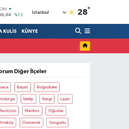
30,04
%1.2
°
AR
28
İstanbul
7106
%0.17
O
1652
%0.27
 KULİS
KÜNYE
RLİN
4046
%0.35
M ALTIN
8.49
%2.12
T100
73
%-19
orum Diğer İlçeler
Alaca
Bayat
Boğazkale
Dodurga
İskilip
Kargi
Laçin
Mecitözü
Merkez
Oğuzlar
Ortaköy
Osmancik
Sungurlu