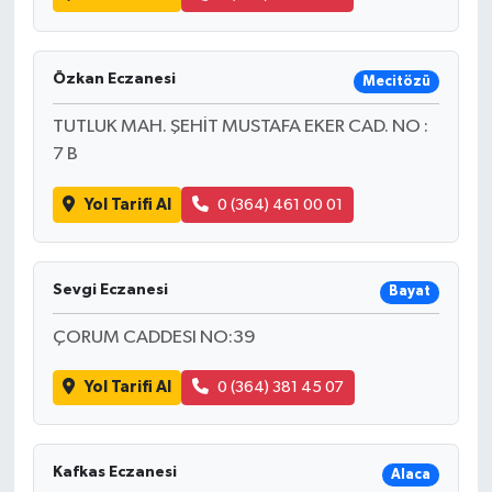
Özkan Eczanesi
Mecitözü
TUTLUK MAH. ŞEHİT MUSTAFA EKER CAD. NO :
7 B
Yol Tarifi Al
0 (364) 461 00 01
Sevgi Eczanesi
Bayat
ÇORUM CADDESI NO:39
Yol Tarifi Al
0 (364) 381 45 07
Kafkas Eczanesi
Alaca