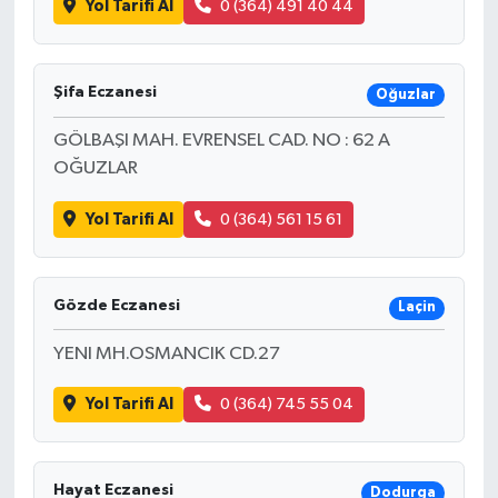
Yol Tarifi Al
0 (364) 491 40 44
Şifa Eczanesi
Oğuzlar
GÖLBAŞI MAH. EVRENSEL CAD. NO : 62 A
OĞUZLAR
Yol Tarifi Al
0 (364) 561 15 61
Gözde Eczanesi
Laçin
YENI MH.OSMANCIK CD.27
Yol Tarifi Al
0 (364) 745 55 04
Hayat Eczanesi
Dodurga