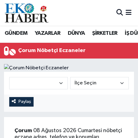
Hava Durumu
GÜNDEM
YAZARLAR
DÜNYA
ŞİRKETLER
İŞ D
Trafik Durumu
Çorum Nöbetçi Eczaneler
Süper Lig Puan Durumu ve Fikstür
Tüm Manşetler
Son Dakika Haberleri
Haber Arşivi
Paylaş
Çorum
08 Ağustos 2026 Cumartesi nöbetçi
eczane adres, telefon ve konumları