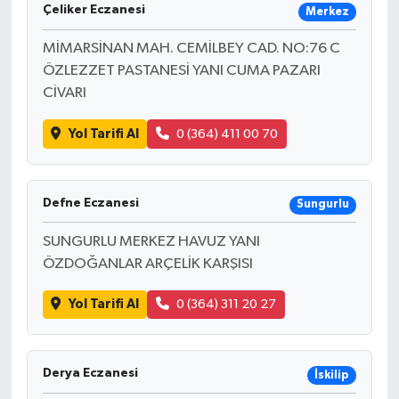
Çeliker Eczanesi
Merkez
MİMARSİNAN MAH. CEMİLBEY CAD. NO:76 C
ÖZLEZZET PASTANESİ YANI CUMA PAZARI
CİVARI
Yol Tarifi Al
0 (364) 411 00 70
Defne Eczanesi
Sungurlu
SUNGURLU MERKEZ HAVUZ YANI
ÖZDOĞANLAR ARÇELİK KARŞISI
Yol Tarifi Al
0 (364) 311 20 27
Derya Eczanesi
İskilip