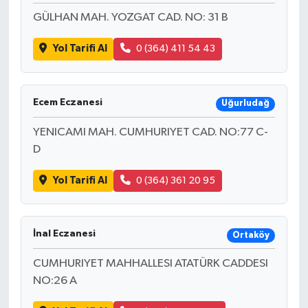
GÜLHAN MAH. YOZGAT CAD. NO: 31 B
Yol Tarifi Al
0 (364) 411 54 43
Ecem Eczanesi
Uğurludağ
YENICAMI MAH. CUMHURIYET CAD. NO:77 C-
D
Yol Tarifi Al
0 (364) 361 20 95
İnal Eczanesi
Ortaköy
CUMHURIYET MAHHALLESI ATATÜRK CADDESI
NO:26 A