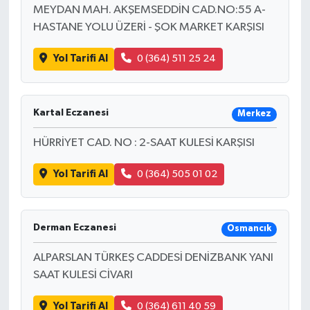
MEYDAN MAH. AKŞEMSEDDİN CAD.NO:55 A-
HASTANE YOLU ÜZERİ - ŞOK MARKET KARŞISI
Yol Tarifi Al
0 (364) 511 25 24
Kartal Eczanesi
Merkez
HÜRRİYET CAD. NO : 2-SAAT KULESİ KARŞISI
Yol Tarifi Al
0 (364) 505 01 02
Derman Eczanesi
Osmancık
ALPARSLAN TÜRKEŞ CADDESİ DENİZBANK YANI
SAAT KULESİ CİVARI
Yol Tarifi Al
0 (364) 611 40 59