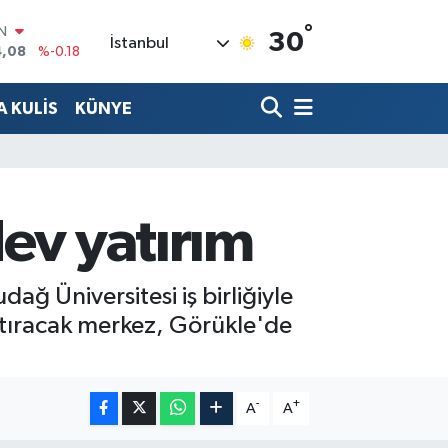
°
R
30
İstanbul
36
%0.18
10
%0.32
 KULİS
KÜNYE
N
1
%0.38
ALTIN
55
%0.03
00
%-14
ev yatırım
IN
4,08
%-0.18
ağ Üniversitesi iş birliğiyle
artıracak merkez, Görükle'de
-
+
A
A