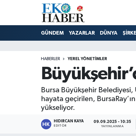
Hava Durumu
GÜNDEM
YAZARLAR
DÜNYA
ŞİRK
Trafik Durumu
Süper Lig Puan Durumu ve Fikstür
HABERLER
YEREL YÖNETİMLER
Büyükşehir’d
Tüm Manşetler
Son Dakika Haberleri
Bursa Büyükşehir Belediyesi, U
hayata geçirilen, BursaRay’ın
Haber Arşivi
yükseliyor.
HIDIRCAN KAYA
09.09.2025 - 10:35
EDITÖR
YAYINLANMA