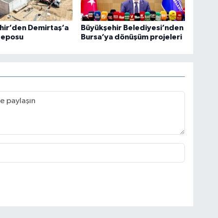
hir’den Demirtaş’a
Büyükşehir Belediyesi’nden
deposu
Bursa’ya dönüşüm projeleri