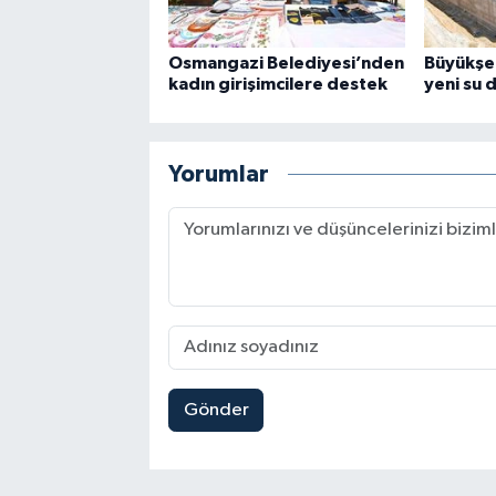
Osmangazi Belediyesi’nden
Büyükşe
kadın girişimcilere destek
yeni su 
Yorumlar
Gönder