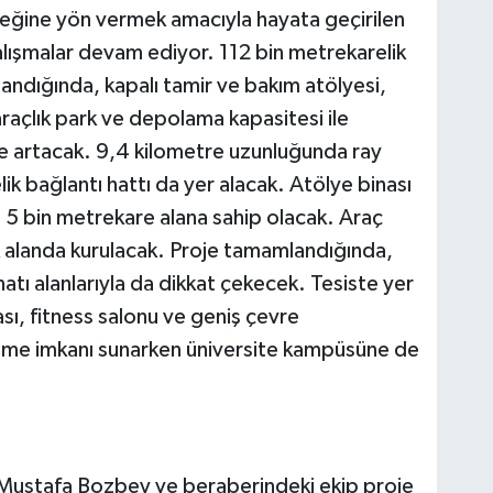
eleceğine yön vermek amacıyla hayata geçirilen
lışmalar devam ediyor. 112 bin metrekarelik
andığında, kapalı tamir ve bakım atölyesi,
raçlık park ve depolama kapasitesi ile
de artacak. 9,4 kilometre uzunluğunda ray
ik bağlantı hattı da yer alacak. Atölye binası
e 5 bin metrekare alana sahip olacak. Araç
k alanda kurulacak. Proje tamamlandığında,
natı alanlarıyla da dikkat çekecek. Tesiste yer
ası, fitness salonu ve geniş çevre
eşme imkanı sunarken üniversite kampüsüne de
 Mustafa Bozbey ve beraberindeki ekip proje