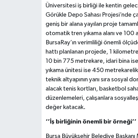
Üniversitesi iş birliği ile kentin g
Görükle Depo Sahası Projesi’nde ça
geniş bir alana yayılan proje tamaml
otomatik tren yıkama alanı ve 100 a
BursaRay’ın verimliliği önemli ölçü
hattı planlanan projede, 1 kilometrel
10 bin 775 metrekare, idari bina is
yıkama ünitesi ise 450 metrekareli
teknik altyapının yanı sıra sosyal do
alacak tenis kortları, basketbol sah
düzenlemeleri, çalışanlara sosyall
değer katacak.
‘’İş birliğinin önemli bir örneği’’
Bursa Büyükşehir Belediye Başkanı