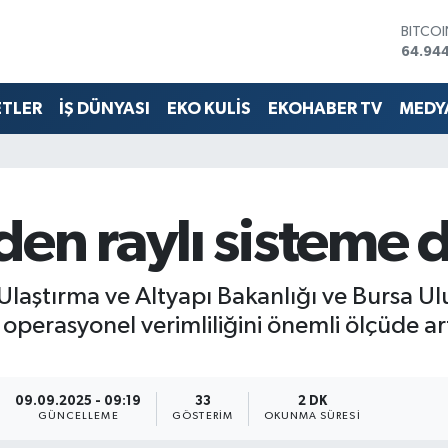
DOLA
47,74
EURO
55,25
ETLER
İŞ DÜNYASI
EKO KULİS
EKOHABER TV
MEDYA
STERLİ
64,481
GRAM 
6660.
BİST1
13.779
en raylı sisteme d
BITCO
64.94
laştırma ve Altyapı Bakanlığı ve Bursa Ulud
 operasyonel verimliliğini önemli ölçüde 
09.09.2025 - 09:19
33
2 DK
GÜNCELLEME
GÖSTERIM
OKUNMA SÜRESI