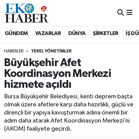
Hava Durumu
GÜNDEM
YAZARLAR
DÜNYA
ŞİRKETLER
İŞ D
Trafik Durumu
HABERLER
YEREL YÖNETİMLER
Süper Lig Puan Durumu ve Fikstür
Büyükşehir Afet
Koordinasyon Merkezi
Tüm Manşetler
hizmete açıldı
Son Dakika Haberleri
Bursa Büyükşehir Belediyesi, kenti deprem başta
Haber Arşivi
olmak üzere afetlere karşı daha hazırlıklı, güçlü ve
dirençli bir yapıya kavuşturmak adına önemli bir
adım daha atarak Afet Koordinasyon Merkezi’ni
(AKOM) faaliyete geçirdi.