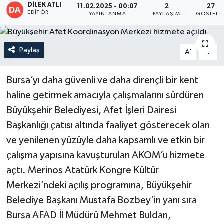
DİLEK ATLI
11.02.2025 - 00:07
2
27
EDITÖR
YAYINLANMA
PAYLAŞIM
GÖSTERI
Paylaş
-
+
A
A
Bursa’yı daha güvenli ve daha dirençli bir kent
haline getirmek amacıyla çalışmalarını sürdüren
Büyükşehir Belediyesi, Afet İşleri Dairesi
Başkanlığı çatısı altında faaliyet gösterecek olan
ve yenilenen yüzüyle daha kapsamlı ve etkin bir
çalışma yapısına kavuşturulan AKOM’u hizmete
açtı. Merinos Atatürk Kongre Kültür
Merkezi’ndeki açılış programına, Büyükşehir
Belediye Başkanı Mustafa Bozbey’in yanı sıra
Bursa AFAD İl Müdürü Mehmet Buldan,