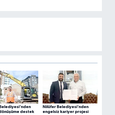
 Belediyesi’nden
Nilüfer Belediyesi’nden
 dönüşüme destek
engelsiz kariyer projesi