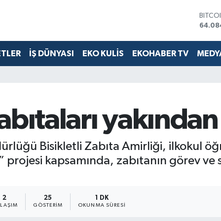
DOLA
47,57
EURO
55,01
ETLER
İŞ DÜNYASI
EKO KULİS
EKOHABER TV
MEDYA
STERL
64,17
GRAM 
6422.
BİST1
13.64
abıtaları yakından
BITCO
64.08
rlüğü Bisikletli Zabıta Amirliği, ilkokul öğ
” projesi kapsamında, zabıtanın görev ve 
2
25
1 DK
YLAŞIM
GÖSTERIM
OKUNMA SÜRESI