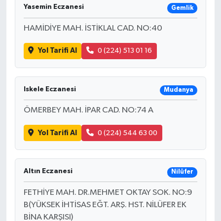
Yasemin Eczanesi
Gemlik
HAMİDİYE MAH. İSTİKLAL CAD. NO:40
Yol Tarifi Al
0 (224) 513 01 16
Iskele Eczanesi
Mudanya
ÖMERBEY MAH. İPAR CAD. NO:74 A
Yol Tarifi Al
0 (224) 544 63 00
Altın Eczanesi
Nilüfer
FETHİYE MAH. DR.MEHMET OKTAY SOK. NO:9
B(YÜKSEK İHTİSAS EĞT. ARŞ. HST. NİLÜFER EK
BİNA KARŞISI)