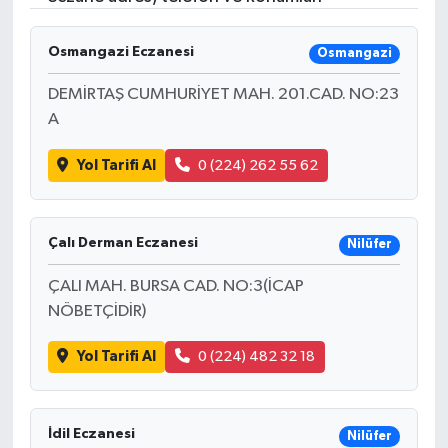
Osmangazi Eczanesi
Osmangazi
DEMİRTAŞ CUMHURİYET MAH. 201.CAD. NO:23
A
Yol Tarifi Al
0 (224) 262 55 62
Çalı Derman Eczanesi
Nilüfer
ÇALI MAH. BURSA CAD. NO:3(İCAP
NÖBETÇİDİR)
Yol Tarifi Al
0 (224) 482 32 18
İdil Eczanesi
Nilüfer