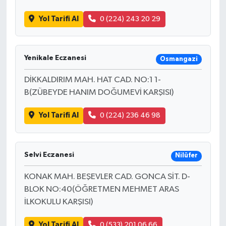
Yol Tarifi Al
0 (224) 243 20 29
Yenikale Eczanesi
Osmangazi
DİKKALDIRIM MAH. HAT CAD. NO:1 1-
B(ZÜBEYDE HANIM DOĞUMEVİ KARŞISI)
Yol Tarifi Al
0 (224) 236 46 98
Selvi Eczanesi
Nilüfer
KONAK MAH. BEŞEVLER CAD. GONCA SİT. D-
BLOK NO:40(ÖĞRETMEN MEHMET ARAS
İLKOKULU KARŞISI)
Yol Tarifi Al
0 (533) 201 06 66