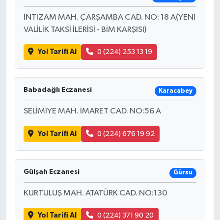
İNTİZAM MAH. ÇARŞAMBA CAD. NO: 18 A(YENİ
VALİLİK TAKSİ İLERİSİ - BİM KARŞISI)
Yol Tarifi Al
0 (224) 253 13 19
Babadağlı Eczanesi
Karacabey
SELİMİYE MAH. İMARET CAD. NO:56 A
Yol Tarifi Al
0 (224) 676 19 92
Gülşah Eczanesi
Gürsu
KURTULUŞ MAH. ATATÜRK CAD. NO:130
Yol Tarifi Al
0 (224) 371 90 20