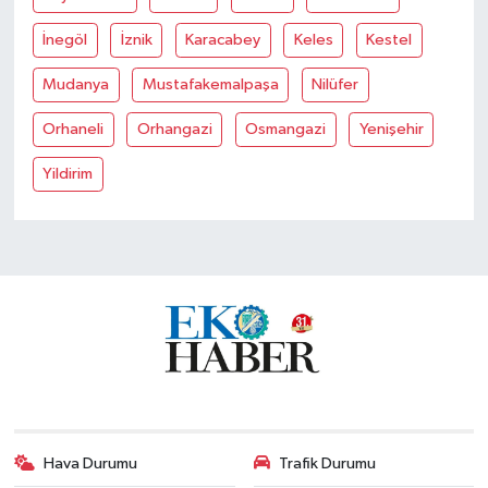
İnegöl
İznik
Karacabey
Keles
Kestel
Mudanya
Mustafakemalpaşa
Nilüfer
Orhaneli
Orhangazi
Osmangazi
Yenişehir
Yildirim
Hava Durumu
Trafik Durumu