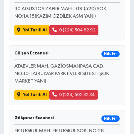
30 AĞUSTOS ZAFER MAH. 109.(520) SOK.
NO:1A 15(KAZIM ÖZDİLEK ASM YANI)
Yol Tarifi Al
0 (224) 504 82 92
Gülşah Eczanesi
Nilüfer
ATAEVLER MAH. GAZİOSMANPAŞA CAD.
NO:10-I A(BULVAR PARK EVLERİ SİTESİ - ŞOK
MARKET YANI)
Yol Tarifi Al
0 (224) 502 32 34
Gökpınar Eczanesi
Nilüfer
ERTUĞRUL MAH. ERTUĞRUL SOK. NO:28