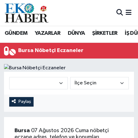
Hava Durumu
GÜNDEM
YAZARLAR
DÜNYA
ŞİRKETLER
İŞ D
Trafik Durumu
Bursa Nöbetçi Eczaneler
Süper Lig Puan Durumu ve Fikstür
Tüm Manşetler
Son Dakika Haberleri
Haber Arşivi
Paylaş
Bursa
07 Ağustos 2026 Cuma nöbetçi
eczane adres, telefon ve konumları