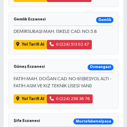
Gemlik Eczanesi
Gemlik
DEMİRSUBAŞI MAH. İSKELE CAD. NO:5 B
Yol Tarifi Al
0 (224) 513 02 47
Güneş Eczanesi
Osmangazi
FATİH MAH. DOĞAN CAD. NO:61(BEŞYOL ALTI -
FATİH ASM VE KIZ TEKNİK LİSESİ YANI)
Yol Tarifi Al
0 (224) 256 36 76
Şifa Eczanesi
Mustafakemalpaşa