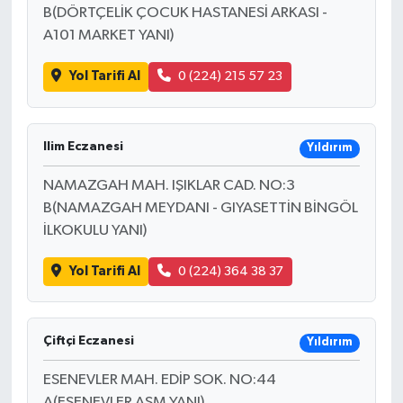
B(DÖRTÇELİK ÇOCUK HASTANESİ ARKASI -
A101 MARKET YANI)
Yol Tarifi Al
0 (224) 215 57 23
Ilim Eczanesi
Yıldırım
NAMAZGAH MAH. IŞIKLAR CAD. NO:3
B(NAMAZGAH MEYDANI - GIYASETTİN BİNGÖL
İLKOKULU YANI)
Yol Tarifi Al
0 (224) 364 38 37
Çiftçi Eczanesi
Yıldırım
ESENEVLER MAH. EDİP SOK. NO:44
A(ESENEVLER ASM YANI)