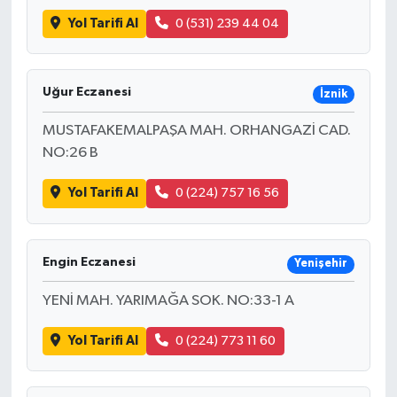
Yol Tarifi Al
0 (531) 239 44 04
Uğur Eczanesi
İznik
MUSTAFAKEMALPAŞA MAH. ORHANGAZİ CAD.
NO:26 B
Yol Tarifi Al
0 (224) 757 16 56
Engin Eczanesi
Yenişehir
YENİ MAH. YARIMAĞA SOK. NO:33-1 A
Yol Tarifi Al
0 (224) 773 11 60