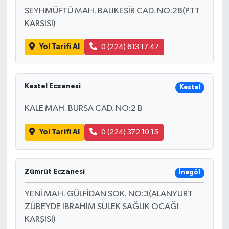
ŞEYHMÜFTÜ MAH. BALIKESİR CAD. NO:28(PTT
KARŞISI)
Yol Tarifi Al
0 (224) 613 17 47
Kestel Eczanesi
Kestel
KALE MAH. BURSA CAD. NO:2 B
Yol Tarifi Al
0 (224) 372 10 15
Zümrüt Eczanesi
İnegöl
YENİ MAH. GÜLFİDAN SOK. NO:3(ALANYURT
ZÜBEYDE İBRAHİM SÜLEK SAĞLIK OCAĞI
KARŞISI)