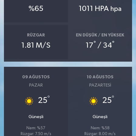
%65
1011 HPA
hpa
RÜZGAR
EN DÜŞÜK / EN YÜKSEK
°
°
1.81 M/S
17
/ 34
09 AĞUSTOS
10 AĞUSTOS
PAZAR
PAZARTESI
°
°
25
25
Güneşli
Güneşli
Nem: %57
Nem: %58
Rüzgar: 7.50 m/s
Rüzgar: 8.00 m/s