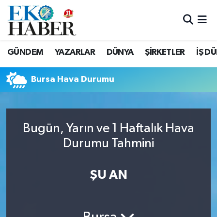
Hava Durumu
GÜNDEM
YAZARLAR
DÜNYA
ŞİRKETLER
İŞ D
Trafik Durumu
Bursa Hava Durumu
Süper Lig Puan Durumu ve Fikstür
Tüm Manşetler
Bugün, Yarın ve 1 Haftalık Hava
Son Dakika Haberleri
Durumu Tahmini
Haber Arşivi
ŞU AN