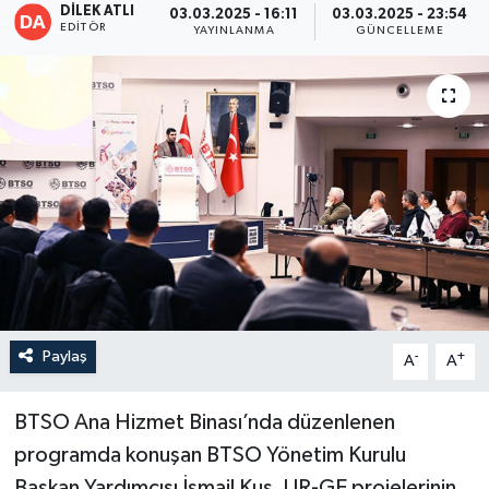
DİLEK ATLI
03.03.2025 - 16:11
03.03.2025 - 23:54
EDITÖR
YAYINLANMA
GÜNCELLEME
Paylaş
-
+
A
A
BTSO Ana Hizmet Binası’nda düzenlenen
programda konuşan BTSO Yönetim Kurulu
Başkan Yardımcısı İsmail Kuş, UR-GE projelerinin