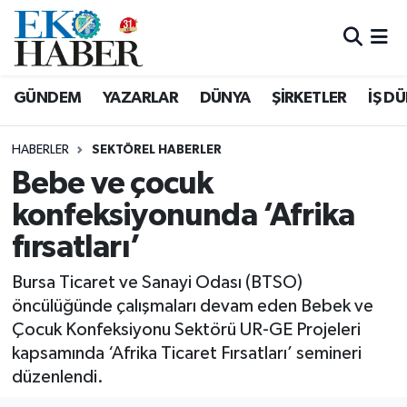
Hava Durumu
GÜNDEM
YAZARLAR
DÜNYA
ŞİRKETLER
İŞ D
Trafik Durumu
HABERLER
SEKTÖREL HABERLER
Süper Lig Puan Durumu ve Fikstür
Bebe ve çocuk
konfeksiyonunda ‘Afrika
Tüm Manşetler
fırsatları’
Son Dakika Haberleri
Bursa Ticaret ve Sanayi Odası (BTSO)
Haber Arşivi
öncülüğünde çalışmaları devam eden Bebek ve
Çocuk Konfeksiyonu Sektörü UR-GE Projeleri
kapsamında ‘Afrika Ticaret Fırsatları’ semineri
düzenlendi.