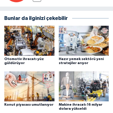
Bunlar da ilginizi çekebilir
Otomotiv ihracatı yüz
Hazır yemek sektörü yeni
güldürüyor
stratejiler arıyor
Konut piyasası umutlanıyor
Makine ihracatı 16 milyar
dolara yükseldi