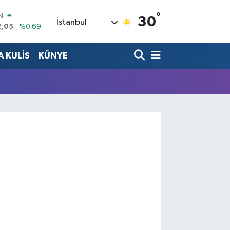
°
IN
30
İstanbul
2,05
%0.69
R
86
%0.06
 KULİS
KÜNYE
00
%0.1
N
38
%0.21
ALTIN
3
%0.39
0
%48