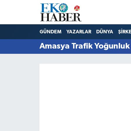
Hava Durumu
GÜNDEM
YAZARLAR
DÜNYA
ŞİRK
Trafik Durumu
Amasya Trafik Yoğunluk 
Süper Lig Puan Durumu ve Fikstür
Tüm Manşetler
Son Dakika Haberleri
Haber Arşivi