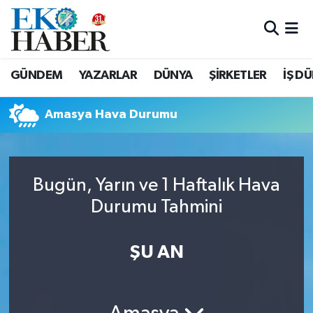
Hava Durumu
GÜNDEM
YAZARLAR
DÜNYA
ŞİRKETLER
İŞ D
Trafik Durumu
Amasya Hava Durumu
Süper Lig Puan Durumu ve Fikstür
Tüm Manşetler
Bugün, Yarın ve 1 Haftalık Hava
Son Dakika Haberleri
Durumu Tahmini
Haber Arşivi
ŞU AN