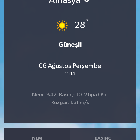
Amasya
°
28
Güneşli
06 Ağustos Perşembe
11:15
Nem: %42, Basınç: 1012 hpa hPa,
Rüzgar: 1.31 m/s
NEM
BASINÇ