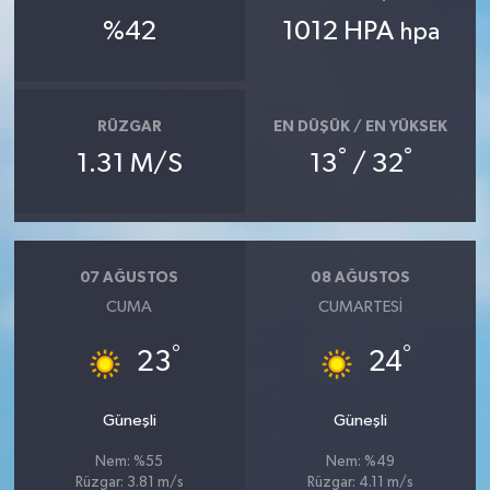
%42
1012 HPA
hpa
RÜZGAR
EN DÜŞÜK / EN YÜKSEK
°
°
1.31 M/S
13
/ 32
07 AĞUSTOS
08 AĞUSTOS
CUMA
CUMARTESI
°
°
23
24
Güneşli
Güneşli
Nem: %55
Nem: %49
Rüzgar: 3.81 m/s
Rüzgar: 4.11 m/s