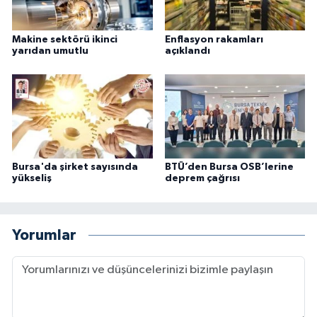
Makine sektörü ikinci
Enflasyon rakamları
yarıdan umutlu
açıklandı
Bursa'da şirket sayısında
BTÜ’den Bursa OSB’lerine
yükseliş
deprem çağrısı
Yorumlar