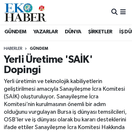
Hava Durumu
GÜNDEM
YAZARLAR
DÜNYA
ŞİRKETLER
İŞ D
Trafik Durumu
HABERLER
GÜNDEM
Süper Lig Puan Durumu ve Fikstür
Yerli Üretime 'SAİK'
Dopingi
Tüm Manşetler
Yerli üretimin ve teknolojik kabiliyetlerin
Son Dakika Haberleri
geliştirilmesi amacıyla Sanayileşme İcra Komitesi
(SAİK) oluşturuluyor. Sanayileşme İcra
Haber Arşivi
Komitesi’nin kurulmasının önemli bir adım
olduğunu vurgulayan Bursa iş dünyası temsilcileri,
OSB’ler ve iş dünyası olarak bu kararı desteklerini
ifade ettiler Sanayileşme İcra Komitesi Hakkında