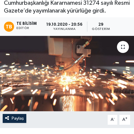
Cumhurbaşkanlığı Kararnamesi 31274 sayılı Resmi
Gazete’de yayımlanarak yürürlüğe girdi.
TE BILISIM
19.10.2020 - 20:56
29
EDITÖR
YAYINLANMA
GÖSTERIM
Paylaş
-
+
A
A