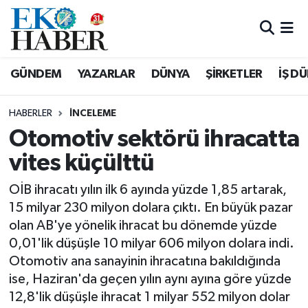
Hava Durumu
GÜNDEM
YAZARLAR
DÜNYA
ŞİRKETLER
İŞ D
Trafik Durumu
HABERLER
İNCELEME
Süper Lig Puan Durumu ve Fikstür
Otomotiv sektörü ihracatta
vites küçülttü
Tüm Manşetler
OİB ihracatı yılın ilk 6 ayında yüzde 1,85 artarak,
Son Dakika Haberleri
15 milyar 230 milyon dolara çıktı. En büyük pazar
olan AB'ye yönelik ihracat bu dönemde yüzde
Haber Arşivi
0,01'lik düşüşle 10 milyar 606 milyon dolara indi.
Otomotiv ana sanayinin ihracatına bakıldığında
ise, Haziran'da geçen yılın aynı ayına göre yüzde
12,8'lik düşüşle ihracat 1 milyar 552 milyon dolar