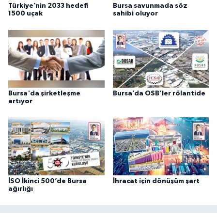
Türkiye’nin 2033 hedefi
Bursa savunmada söz
1500 uçak
sahibi oluyor
Bursa'da şirketleşme
Bursa’da OSB’ler rölantide
artıyor
İSO İkinci 500’de Bursa
İhracat için dönüşüm şart
ağırlığı