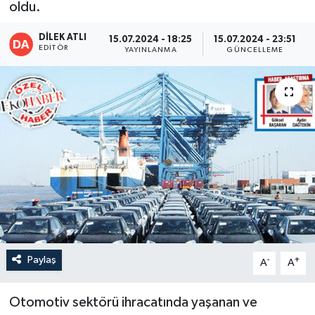
oldu.
DİLEK ATLI
15.07.2024 - 18:25
15.07.2024 - 23:51
EDITÖR
YAYINLANMA
GÜNCELLEME
Paylaş
-
+
A
A
Otomotiv sektörü ihracatında yaşanan ve