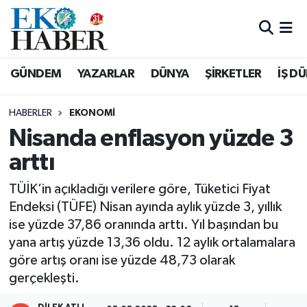
Hava Durumu
GÜNDEM
YAZARLAR
DÜNYA
ŞİRKETLER
İŞ D
Trafik Durumu
HABERLER
EKONOMI
Süper Lig Puan Durumu ve Fikstür
Nisanda enflasyon yüzde 3
arttı
Tüm Manşetler
TÜİK’in açıkladığı verilere göre, Tüketici Fiyat
Son Dakika Haberleri
Endeksi (TÜFE) Nisan ayında aylık yüzde 3, yıllık
ise yüzde 37,86 oranında arttı. Yıl başından bu
Haber Arşivi
yana artış yüzde 13,36 oldu. 12 aylık ortalamalara
göre artış oranı ise yüzde 48,73 olarak
gerçekleşti.