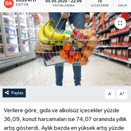
DİLEK ATLI
05.05.2025 - 22:06
15
1
EDITÖR
YAYINLANMA
GÖSTERIM
OKUNMA
Paylaş
-
+
A
A
Verilere göre, gıda ve alkolsüz içecekler yüzde
36,09, konut harcamaları ise 74,07 oranında yıllık
artış gösterdi. Aylık bazda en yüksek artış yüzde