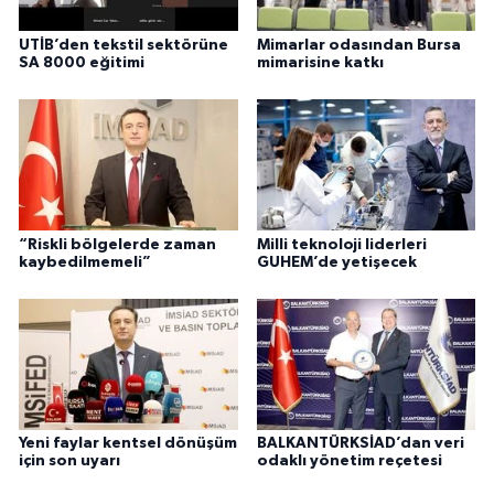
UTİB’den tekstil sektörüne
Mimarlar odasından Bursa
SA 8000 eğitimi
mimarisine katkı
“Riskli bölgelerde zaman
Milli teknoloji liderleri
kaybedilmemeli”
GUHEM’de yetişecek
Yeni faylar kentsel dönüşüm
BALKANTÜRKSİAD’dan veri
için son uyarı
odaklı yönetim reçetesi