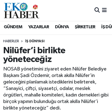
Hava Durumu
GÜNDEM
YAZARLAR
DÜNYA
ŞİRKETLER
İŞ D
Trafik Durumu
HABERLER
İŞ DÜNYASI
Süper Lig Puan Durumu ve Fikstür
Nilüfer’i birlikte
yöneteceğiz
Tüm Manşetler
NOSAB yönetimini ziyaret eden Nilüfer Belediye
Son Dakika Haberleri
Başkanı Şadi Özdemir, ortak akılla Nilüfer’in
geleceğini planlamak istediklerini belirterek,
Haber Arşivi
“Sanayici, çiftçi, siyasetçi, odalar, meslek
örgütleri, mahalle komiteleri, kadın dernekleri gibi
birçok yapının bulunduğu ortak akılla Nilüfer’i
birlikte yöneteceğiz” dedi.