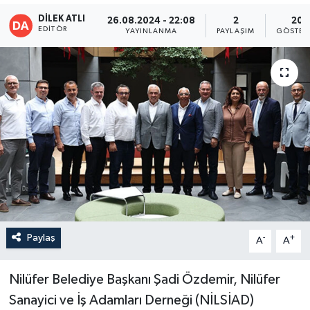
DİLEK ATLI
26.08.2024 - 22:08
2
20
EDITÖR
YAYINLANMA
PAYLAŞIM
GÖSTER
Paylaş
-
+
A
A
Nilüfer Belediye Başkanı Şadi Özdemir, Nilüfer
Sanayici ve İş Adamları Derneği (NİLSİAD)