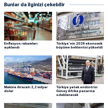
Bunlar da ilginizi çekebilir
Enflasyon rakamları
Türkiye'nin 2026 ekonomik
açıklandı
büyüme beklentisi yükseldi
Makine ihracatı 2,2 milyar
Türkiye yatak endüstrisi
dolar
Güney Afrika pazarına
odaklanacak