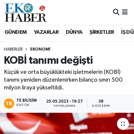
Hava Durumu
GÜNDEM
YAZARLAR
DÜNYA
ŞİRKETLER
İŞ D
Trafik Durumu
HABERLER
EKONOMI
Süper Lig Puan Durumu ve Fikstür
KOBİ tanımı değişti
Tüm Manşetler
Küçük ve orta büyüklükteki işletmelerin (KOBİ)
tanımı yeniden düzenlenirken bilanço sınırı 500
Son Dakika Haberleri
milyon liraya yükseltildi.
Haber Arşivi
TE BILISIM
25.05.2023 - 19:27
38
EDITÖR
YAYINLANMA
GÖSTERIM